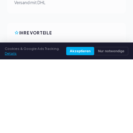
Versand mit DHL
IHRE VORTEILE
Alle gängigen Hersteller
Cookies & Google Ads Tracking.
Akzeptieren
Nur notwendige
Faire Ankaufpreise
Details
Geld vorab per PayPal
Persönliche Beratung
SERVICE
Über uns
Datenschutzerklärung
Impressum
Häufige Fragen (FAQ)