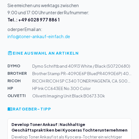
Sie erreichen uns werktags zwischen
9:00 und 17:00 Uhr unter der Rufnummer:
Tel.: +49 6028 977 886 1
oder per Email an:
info@toner-ankauf-einfach.de
EINE AUSWAHL AN ARTIKELN
DYMO
Dymo Schriftband 40913 White / Black (S0720680)
BROTHER
Brother Stamp PR-4090E6P Blue(PR4090E6P) 40x90mm
RICOH
RICOH RICOH SP C340 TONER MAGENTA, CA. 5000 S.
HP
HP Ink CC643EE No.300 Color
OLIVETTI
Olivetti Imaging Unit Black B0673 30k
RATGEBER-TIPP
Develop Toner Ankauf: Nachhaltige
Geschäftspraktiken bei Kyoceras Tochterunternehmen
Develop Toner Ankauf ist als Kyocera-Tochter ein wichtiger