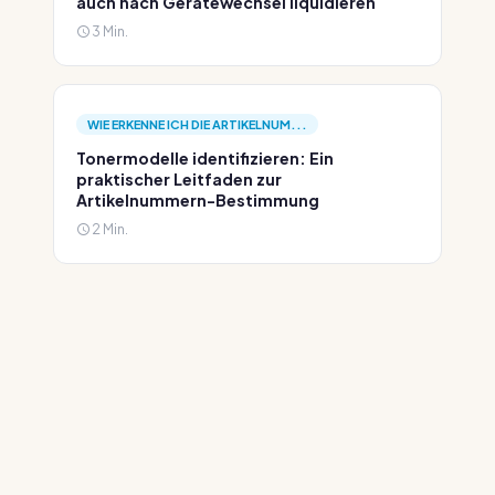
auch nach Gerätewechsel liquidieren
3 Min.
WIE ERKENNE ICH DIE ARTIKELNUM...
Tonermodelle identifizieren: Ein
praktischer Leitfaden zur
Artikelnummern-Bestimmung
2 Min.