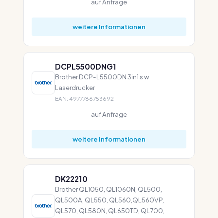
auf Anfrage
weitere Informationen
DCPL5500DNG1
Brother DCP-L5500DN 3in1 s w
Laserdrucker
EAN: 4977766753692
auf Anfrage
weitere Informationen
DK22210
Brother QL1050, QL1060N, QL500,
QL500A, QL550, QL560,QL560VP,
QL570, QL580N, QL650TD, QL700,