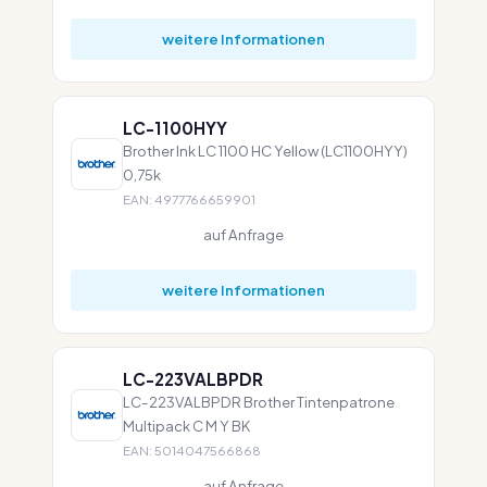
weitere Informationen
LC-1100HYY
Brother Ink LC 1100 HC Yellow (LC1100HYY)
0,75k
EAN: 4977766659901
auf Anfrage
weitere Informationen
LC-223VALBPDR
LC-223VALBPDR Brother Tintenpatrone
Multipack C M Y BK
EAN: 5014047566868
auf Anfrage