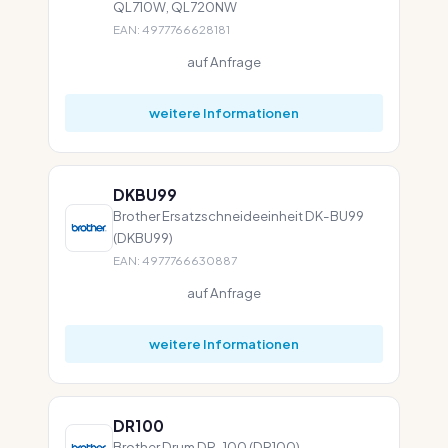
QL710W, QL720NW
EAN: 4977766628181
auf Anfrage
weitere Informationen
DKBU99
Brother Ersatzschneideeinheit DK-BU99
(DKBU99)
EAN: 4977766630887
auf Anfrage
weitere Informationen
DR100
Brother Drum DR-100 (DR100)