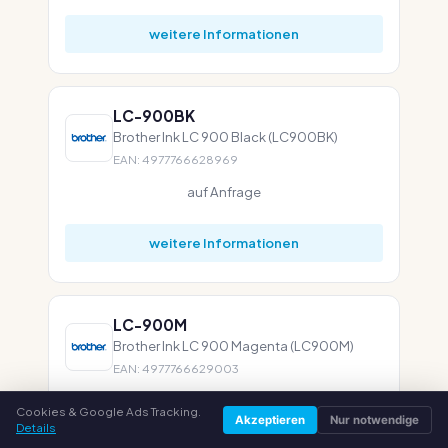
weitere Informationen
LC-900BK
Brother Ink LC 900 Black (LC900BK)
EAN: 4977766628969
auf Anfrage
weitere Informationen
LC-900M
Brother Ink LC 900 Magenta (LC900M)
EAN: 4977766629003
auf Anfrage
Cookies & Google Ads Tracking.
Akzeptieren
Nur notwendige
Details