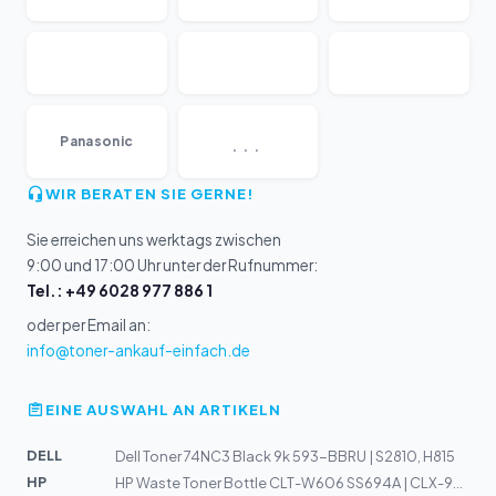
...
Panasonic
WIR BERATEN SIE GERNE!
Sie erreichen uns werktags zwischen
9:00 und 17:00 Uhr unter der Rufnummer:
Tel.: +49 6028 977 886 1
oder per Email an:
info@toner-ankauf-einfach.de
EINE AUSWAHL AN ARTIKELN
DELL
Dell Toner 74NC3 Black 9k 593-BBRU | S2810, H815
HP
HP Waste Toner Bottle CLT-W606 SS694A | CLX-9250ND, 935...