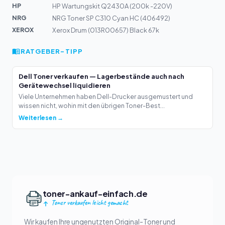
HP
HP Wartungskit Q2430A (200k -220V)
NRG
NRG Toner SP C310 Cyan HC (406492)
XEROX
Xerox Drum (013R00657) Black 67k
RATGEBER-TIPP
Dell Toner verkaufen — Lagerbestände auch nach
Gerätewechsel liquidieren
Viele Unternehmen haben Dell-Drucker ausgemustert und
wissen nicht, wohin mit den übrigen Toner-Best...
Weiterlesen →
toner-ankauf-einfach.de
Toner verkaufen leicht gemacht
Wir kaufen Ihre ungenutzten Original-Toner und