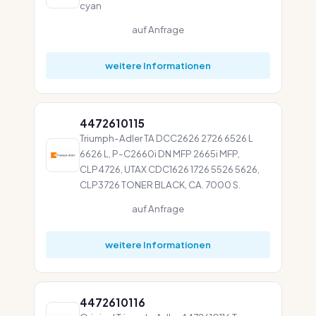
cyan
auf Anfrage
weitere Informationen
4472610115
Triumph-Adler TA DCC2626 2726 6526 L
6626 L, P-C2660i DN MFP 2665i MFP,
CLP4726, UTAX CDC1626 1726 5526 5626,
CLP3726 TONER BLACK, CA. 7000 S.
auf Anfrage
weitere Informationen
4472610116