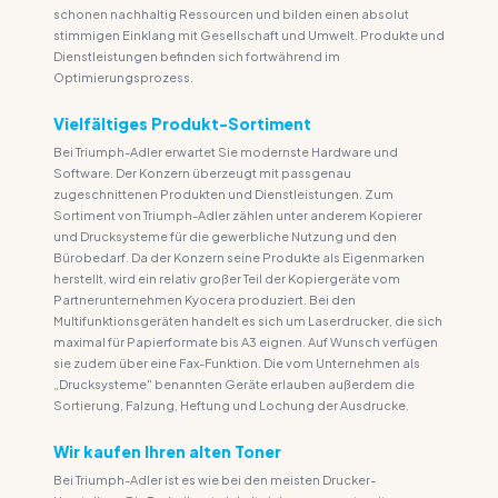
schonen nachhaltig Ressourcen und bilden einen absolut
stimmigen Einklang mit Gesellschaft und Umwelt. Produkte und
Dienstleistungen befinden sich fortwährend im
Optimierungsprozess.
Vielfältiges Produkt-Sortiment
Bei Triumph-Adler erwartet Sie modernste Hardware und
Software. Der Konzern überzeugt mit passgenau
zugeschnittenen Produkten und Dienstleistungen. Zum
Sortiment von Triumph-Adler zählen unter anderem Kopierer
und Drucksysteme für die gewerbliche Nutzung und den
Bürobedarf. Da der Konzern seine Produkte als Eigenmarken
herstellt, wird ein relativ großer Teil der Kopiergeräte vom
Partnerunternehmen Kyocera produziert. Bei den
Multifunktionsgeräten handelt es sich um Laserdrucker, die sich
maximal für Papierformate bis A3 eignen. Auf Wunsch verfügen
sie zudem über eine Fax-Funktion. Die vom Unternehmen als
„Drucksysteme" benannten Geräte erlauben außerdem die
Sortierung, Falzung, Heftung und Lochung der Ausdrucke.
Wir kaufen Ihren alten Toner
Bei Triumph-Adler ist es wie bei den meisten Drucker-