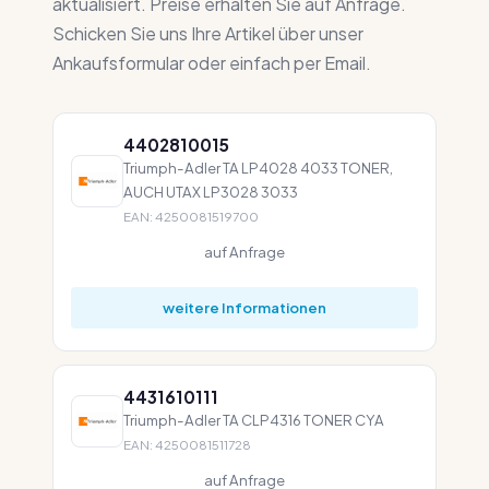
aktualisiert. Preise erhalten Sie auf Anfrage.
Schicken Sie uns Ihre Artikel über unser
Ankaufsformular oder einfach per Email.
4402810015
Triumph-Adler TA LP4028 4033 TONER,
AUCH UTAX LP3028 3033
EAN: 4250081519700
auf Anfrage
weitere Informationen
4431610111
Triumph-Adler TA CLP4316 TONER CYA
EAN: 4250081511728
auf Anfrage