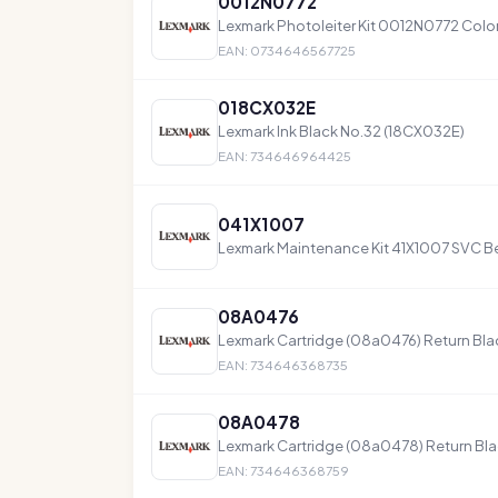
0012N0772
Lexmark Photoleiter Kit 0012N0772 Color 
EAN: 0734646567725
018CX032E
Lexmark Ink Black No.32 (18CX032E)
EAN: 734646964425
041X1007
Lexmark Maintenance Kit 41X1007 SVC Bez
08A0476
Lexmark Cartridge (08a0476) Return Bla
EAN: 734646368735
08A0478
Lexmark Cartridge (08a0478) Return Bla
EAN: 734646368759