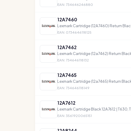
EAN: 734646246880
12A7460
Lexmark Cartridge (12A7460) Return Blac
EAN: 0734646118125
12A7462
Lexmark Cartridge (12a7462) Return Blac
EAN: 734646118132
12A7465
Lexmark Cartridge (12a7465) Return Blac
EAN: 734646118149
12A7612
Lexmark Cartridge Black 12A7612 | T630, 
EAN: 3561920065151
12A8244