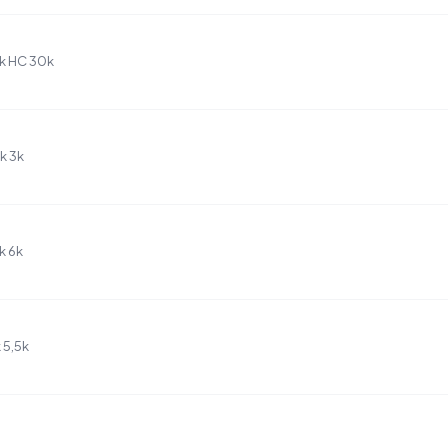
ck HC 30k
k 3k
k 6k
 5,5k