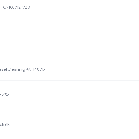
| C910, 912, 920
el Cleaning Kit | MX 71x
ck 3k
ck 6k