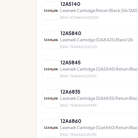
12A5140
Lexmark Cartridge Return Black 25k 12A514
EAN: 0734646222051
12A5840
Lexmark Cartridge (12A8425) Black 12k
EAN: 734646222020
12A5845
Lexmark Cartridge (12A5845) Return Blac
EAN: 734646222037
12A6835
Lexmark Cartridge (12A6835) Return Bla
EAN: 734646244749
12A6860
Lexmark Cartridge (12a6860) Return Blac
EAN: 734646205795