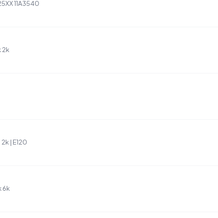
25XX 11A3540
k 2k
2k | E120
k 6k