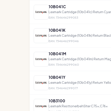
10B041C
Lexmark Cartridge (10b041c) Return Cya
EAN: 734646299053
10B041K
Lexmark Cartridge (10b041k) Return Blac
EAN: 734646299046
10B041M
Lexmark Cartridge (10b041m) Return Ma
EAN: 734646299060
10B041Y
Lexmark Cartridge (10b041y) Return Yell
EAN: 734646299077
10B3100
Lexmark ResttonerbehSlter C75x,C76x