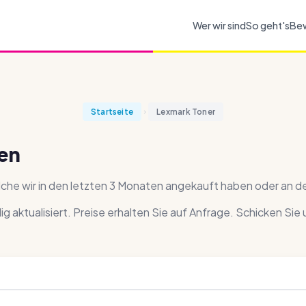
Wer wir sind
So geht's
Be
Startseite
Lexmark Toner
en
elche wir in den letzten 3 Monaten angekauft haben oder an d
ndig aktualisiert. Preise erhalten Sie auf Anfrage. Schicken Sie