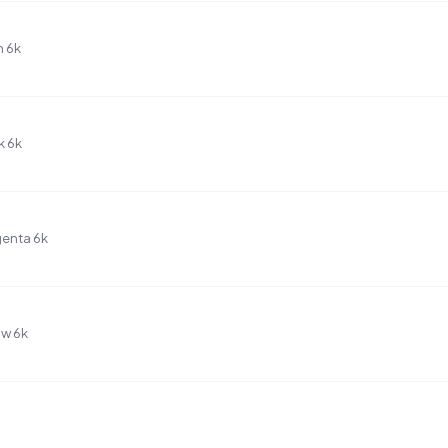
n 6k
k 6k
genta 6k
ow 6k