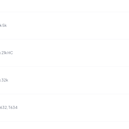
k 5k
k 21k HC
k 32k
T632, T634