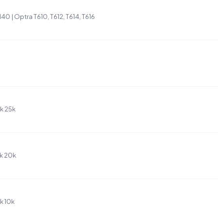
0 | Optra T610, T612, T614, T616
k 25k
ck 20k
k 10k