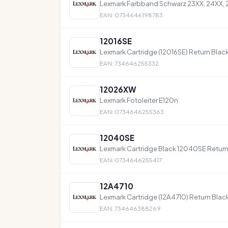
Lexmark Farbband Schwarz 23XX, 24XX, 
EAN: 0734646198783
12016SE
Lexmark Cartridge (12016SE) Return Blac
EAN: 734646255332
12026XW
Lexmark Fotoleiter E120n
EAN: 0734646255363
12040SE
Lexmark Cartridge Black 12040SE Return 
EAN: 0734646255417
12A4710
Lexmark Cartridge (12A4710) Return Blac
EAN: 734646388269