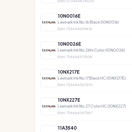
EAN: 0734646245210
10N0016E
Lexmark Ink No.16 Black (10N0016)
EAN: 734646539876
10N0026E
Lexmark Ink No.26hr Color (10N0026)
EAN: 734646377508
10NX217E
Lexmark Ink No.17 Black HC (10NX217E)
EAN: 734646057370
10NX227E
Lexmark Ink No.27 Color HC (10NX227)
EAN: 734646057387
11A3540