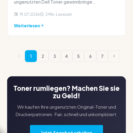
ungenutzten Dell Toner gewinnbringe...
19.07.2026
2 Min. Lesezeit
Weiterlesen
1
2
3
4
5
6
7
Toner rumliegen? Machen Sie sie
zu Geld!
Wir kaufen Ihre ungenutzten Original-Toner und
Druckerpatronen. Fair, schnell und unkompliziert.
Jetzt Angebot erhalten