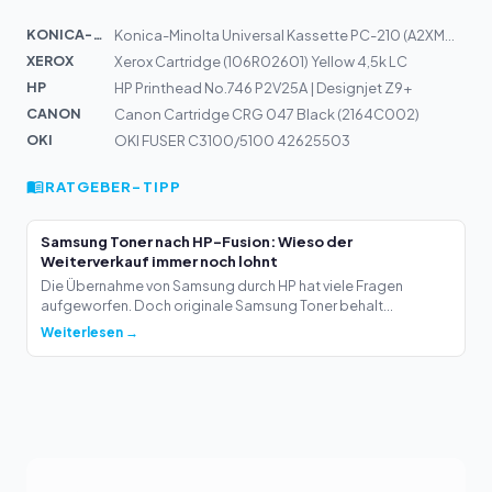
KONICA-MIN...
Konica-Minolta Universal Kassette PC-210 (A2XMWY2)
XEROX
Xerox Cartridge (106R02601) Yellow 4,5k LC
HP
HP Printhead No.746 P2V25A | Designjet Z9+
CANON
Canon Cartridge CRG 047 Black (2164C002)
OKI
OKI FUSER C3100/5100 42625503
RATGEBER-TIPP
Samsung Toner nach HP-Fusion: Wieso der
Weiterverkauf immer noch lohnt
Die Übernahme von Samsung durch HP hat viele Fragen
aufgeworfen. Doch originale Samsung Toner behalt...
Weiterlesen →