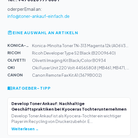
oder per Email an:
info@toner-ankauf-einfach.de
EINE AUSWAHL AN ARTIKELN
KONICA-MIN...
Konica-Minolta Toner TN-313 Magenta 12k (A06V354)
RICOH
Ricoh Developer Type S2 Black (B2009640)
OLIVETTI
Olivetti Imaging Kit Black/Color B0934
OKI
Oki Fuser Unit 220 Volt 44565808 | MB461, MB471, MB491
CANON
Canon Remote Fax Kit A1 (3679B002)
RATGEBER-TIPP
Develop Toner Ankauf: Nachhaltige
Geschäftspraktiken bei Kyoceras Tochterunternehmen
Develop Toner Ankauf ist als Kyocera-Tochter ein wichtiger
Player im Recycling von Druckerzubehör. E...
Weiterlesen →