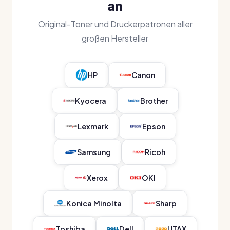
an
Original-Toner und Druckerpatronen aller
großen Hersteller
HP
Canon
Kyocera
Brother
Lexmark
Epson
Samsung
Ricoh
Xerox
OKI
Konica Minolta
Sharp
Toshiba
Dell
UTAX