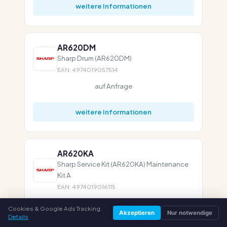
weitere Informationen
AR620DM
Sharp Drum (AR620DM)
EAN: 4974019057514
auf Anfrage
weitere Informationen
AR620KA
Sharp Service Kit (AR620KA) Maintenance
Kit A
EAN: 4974019016115
auf Anfrage
Cookies & Google Ads Tracking.
Akzeptieren
Nur notwendige
Details