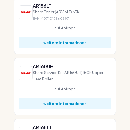
AR156LT
Sharp Toner (AR156LT) 65k
EAN: 4974019560397
auf Anfrage
weitere Informationen
AR160UH
Sharp Service Kit (AR160UH) 150k Upper
Heat Roller
auf Anfrage
weitere Informationen
AR168LT