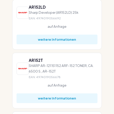
AR152LD
Sharp Developer (AR152LD) 25k
EAN: 4974019056692
auf Anfrage
weitere Informationen
AR152T
SHARP AR-121 151 152 ARF-152 TONER, CA.
6500 S., AR-152T
EAN: 4974019056678
auf Anfrage
weitere Informationen