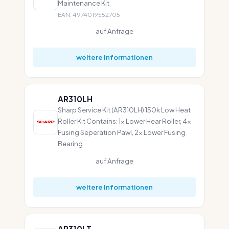
Maintenance Kit
EAN: 4974019552705
auf Anfrage
weitere Informationen
AR310LH
Sharp Service Kit (AR310LH) 150k Low Heat
Roller Kit Contains: 1x Lower Hear Roller, 4x
Fusing Seperation Pawl, 2x Lower Fusing
Bearing
auf Anfrage
weitere Informationen
AR310LT