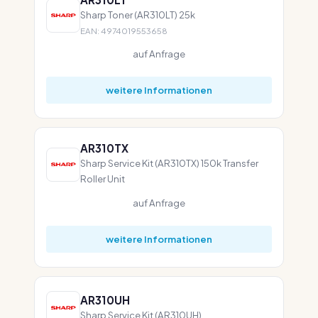
Sharp Toner (AR310LT) 25k
EAN: 4974019553658
auf Anfrage
weitere Informationen
AR310TX
Sharp Service Kit (AR310TX) 150k Transfer
Roller Unit
auf Anfrage
weitere Informationen
AR310UH
Sharp Service Kit (AR310UH)