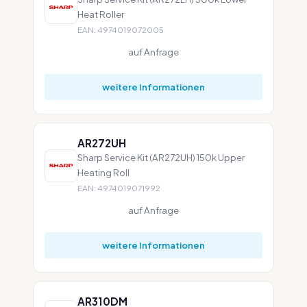
Heat Roller
EAN: 4974019072005
auf Anfrage
weitere Informationen
AR272UH
Sharp Service Kit (AR272UH) 150k Upper
Heating Roll
EAN: 4974019071992
auf Anfrage
weitere Informationen
AR310DM