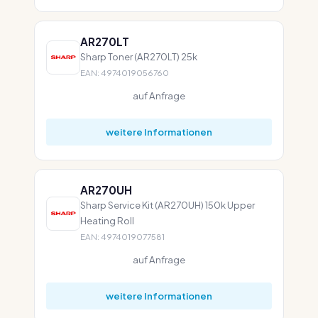
AR270LT
Sharp Toner (AR270LT) 25k
EAN: 4974019056760
auf Anfrage
weitere Informationen
AR270UH
Sharp Service Kit (AR270UH) 150k Upper
Heating Roll
EAN: 4974019077581
auf Anfrage
weitere Informationen