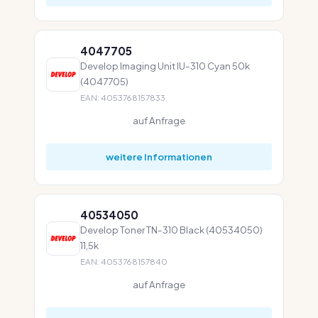
4047705
Develop Imaging Unit IU-310 Cyan 50k
(4047705)
EAN: 4053768157833
auf Anfrage
weitere Informationen
40534050
Develop Toner TN-310 Black (40534050)
11,5k
EAN: 4053768157840
auf Anfrage