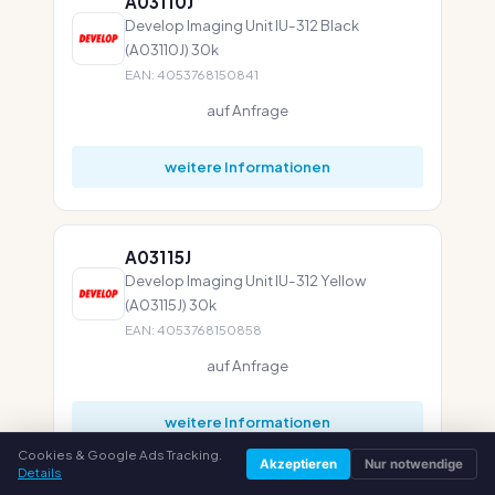
A03110J
Develop Imaging Unit IU-312 Black
(A03110J) 30k
EAN: 4053768150841
auf Anfrage
weitere Informationen
A03115J
Develop Imaging Unit IU-312 Yellow
(A03115J) 30k
EAN: 4053768150858
auf Anfrage
weitere Informationen
Cookies & Google Ads Tracking.
Akzeptieren
Nur notwendige
Details