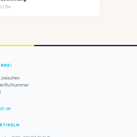
2 Min.
ERNE!
s zwischen
 der Rufnummer:
1
ch.de
ARTIKELN