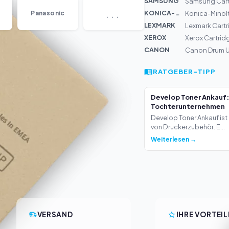
SAMSUNG
Samsung Cart
...
KONICA-MIN...
Panasonic
Konica-Minolt
LEXMARK
Lexmark Cartr
XEROX
Xerox Cartrid
CANON
Canon Drum U
RATGEBER-TIPP
Develop Toner Ankauf:
Tochterunternehmen
Develop Toner Ankauf ist 
von Druckerzubehör. E...
Weiterlesen →
VERSAND
IHRE VORTEIL