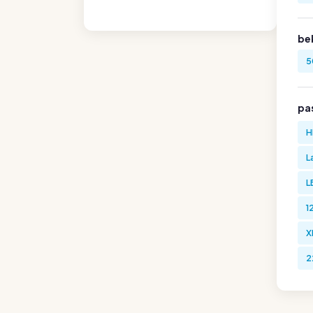
be
5
pa
H
L
L
1
X
2