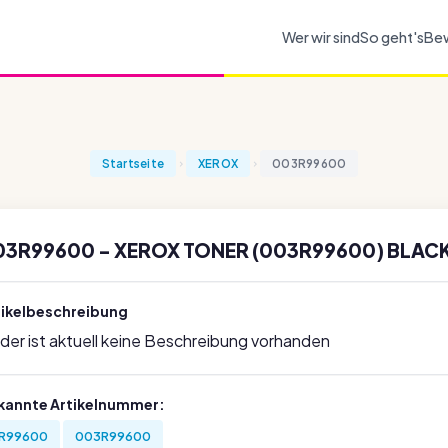
Wer wir sind
So geht's
Be
Startseite
XEROX
003R99600
03R99600 - XEROX TONER (003R99600) BLACK
tikelbeschreibung
ider ist aktuell keine Beschreibung vorhanden
kannte Artikelnummer:
R99600
003R99600