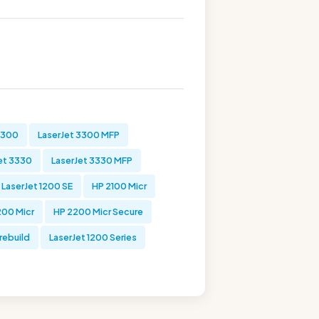
3300
LaserJet 3300 MFP
et 3330
LaserJet 3330 MFP
 LaserJet 1200 SE
HP 2100 Micr
200 Micr
HP 2200 Micr Secure
rebuild
LaserJet 1200 Series