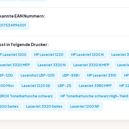
kannte EAN Nummern:
017534996001
sst in folgende Drucker:
P LaserJet 1200
HP LaserJet 1220
HP LaserJet 1200 N
LaserJet 
aserJet 3320 MFP
LaserJet 3320 N
LaserJet 3320 N MFP
LaserJ
BP-1210
Lasershot LBP-1210
LBP-558 i
HP LaserJet 3310
HP
200 Micr
LaserJet 1220 SE
LBP-25
LaserJet 3380 MFP
HP 2
EROX Tonerkartusche schwarz
HP Tonerkartusche schwarz High-Yield 
200 Series
LaserJet 3320 Series
LaserJet 1200 NF