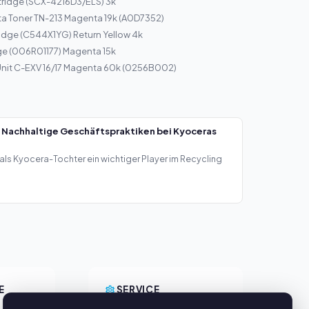
ridge (SCX-4216D3/ELS) 3k
a Toner TN-213 Magenta 19k (A0D7352)
idge (C544X1YG) Return Yellow 4k
ge (006R01177) Magenta 15k
nit C-EXV 16/17 Magenta 60k (0256B002)
 Nachhaltige Geschäftspraktiken bei Kyoceras
als Kyocera-Tochter ein wichtiger Player im Recycling
E
SERVICE