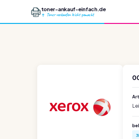
toner-ankauf-einfach.de
Toner verkaufen leicht gemacht
0
Ar
Le
be
3