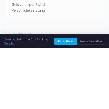
Geld vorab per PayPal
Persönliche Beratung
SERVICE
Cookies & Google Ads Tracking.
Akzeptieren
Nur notwendige
Details
Über uns
Datenschutzerklärung
Impressum
Häufige Fragen (FAQ)
Ratgeber
© 2026 toner-ankauf-einfach.de. Alle Rechte vorbehalten.
Toner verkaufen in Ihrer Stadt