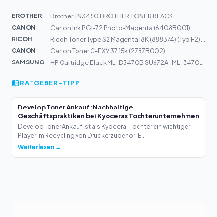
BROTHER
Brother TN3480 BROTHER TONER BLACK
CANON
Canon Ink PGI-72 Photo-Magenta (6408B001)
RICOH
Ricoh Toner Type S2 Magenta 18K (888374) (Typ F2) (DT60...
CANON
Canon Toner C-EXV 37 15k (2787B002)
SAMSUNG
HP Cartridge Black ML-D3470B SU672A | ML-3470D, ML-3470...
RATGEBER-TIPP
Develop Toner Ankauf: Nachhaltige
Geschäftspraktiken bei Kyoceras Tochterunternehmen
Develop Toner Ankauf ist als Kyocera-Tochter ein wichtiger
Player im Recycling von Druckerzubehör. E...
Weiterlesen →