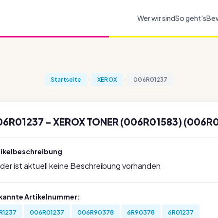
Wer wir sind
So geht's
Be
Startseite
XEROX
006R01237
06R01237 - XEROX TONER (006R01583) (006R0
tikelbeschreibung
ider ist aktuell keine Beschreibung vorhanden
kannte Artikelnummer:
R1237
006R01237
006R90378
6R90378
6R01237