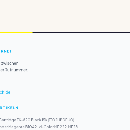
ERNE!
s zwischen
 der Rufnummer:
1
ch.de
ARTIKELN
Cartridge TK-820 Black 15k (1T02HP0EU0)
loper Magenta B1042 | d-Color MF 222, MF28...