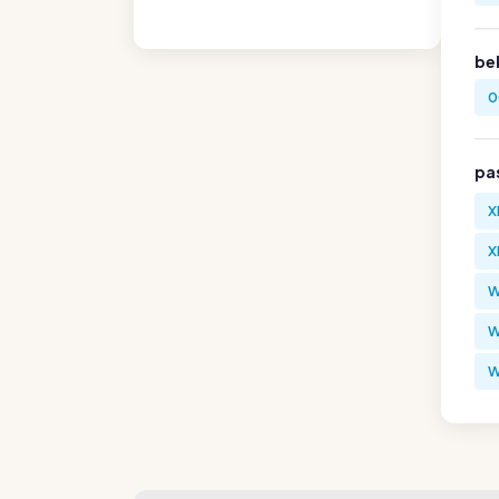
be
0
pa
X
X
W
W
W