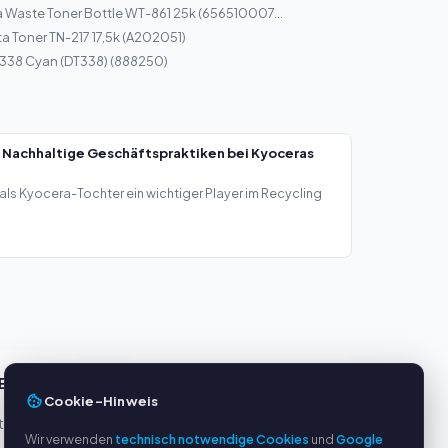
a Waste Toner Bottle WT-861 25k (656510007...
a Toner TN-217 17,5k (A202051)
 338 Cyan (DT338) (888250)
 Nachhaltige Geschäftspraktiken bei Kyoceras
als Kyocera-Tochter ein wichtiger Player im Recycling
E
SERVICE
Cookie-Hinweis
eller
Über uns
Wir verwenden
technisch notwendige Cookies
und
Google
Datenschutzerklärung