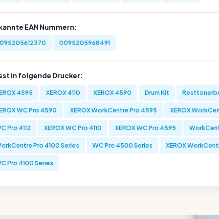
kannte EAN Nummern:
095205612370
0095205968491
sst in folgende Drucker:
EROX 4595
XEROX 4110
XEROX 4590
Drum Kit
Resttonerbe
EROX WC Pro 4590
XEROX WorkCentre Pro 4595
XEROX WorkCent
C Pro 4112
XEROX WC Pro 4110
XEROX WC Pro 4595
WorkCentr
orkCentre Pro 4100 Series
WC Pro 4500 Series
XEROX WorkCentr
C Pro 4100 Series