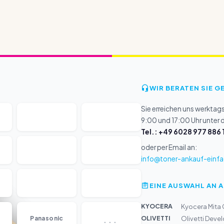
WIR BERATEN SIE G
Sie erreichen uns werktag
9:00 und 17:00 Uhr unter
Tel.: +49 6028 977 886 
oder per Email an:
info@toner-ankauf-einfa
EINE AUSWAHL AN 
KYOCERA
Kyocera Mita 
...
OLIVETTI
Panasonic
Olivetti Deve