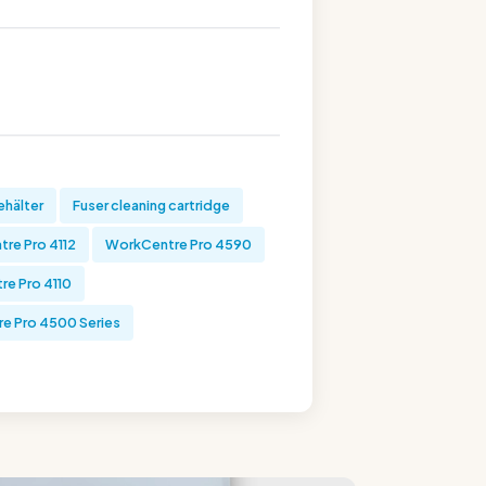
hälter
Fuser cleaning cartridge
re Pro 4112
WorkCentre Pro 4590
e Pro 4110
e Pro 4500 Series