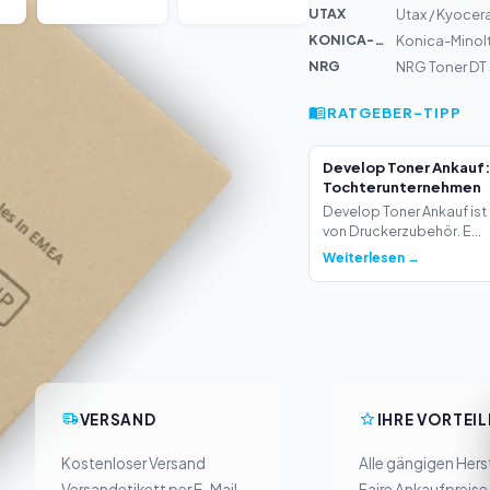
UTAX
Utax / Kyocer
KONICA-MIN...
Konica-Minolt
NRG
NRG Toner DT
RATGEBER-TIPP
Develop Toner Ankauf:
Tochterunternehmen
Develop Toner Ankauf ist 
von Druckerzubehör. E...
Weiterlesen →
VERSAND
IHRE VORTEIL
Kostenloser Versand
Alle gängigen Herst
Versandetikett per E-Mail
Faire Ankaufpreise