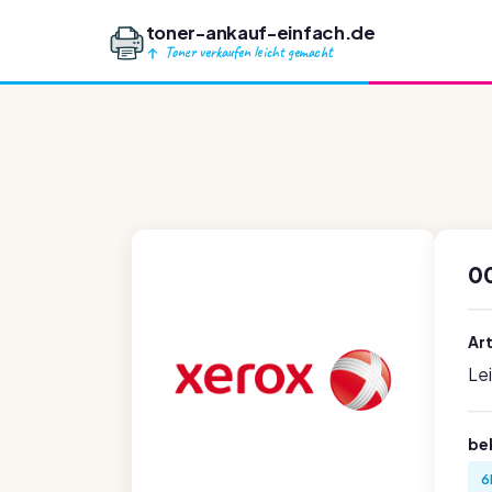
toner-ankauf-einfach.de
Toner verkaufen leicht gemacht
0
Ar
Le
be
6