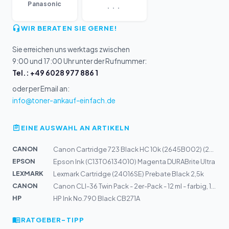
...
Panasonic
WIR BERATEN SIE GERNE!
Sie erreichen uns werktags zwischen
9:00 und 17:00 Uhr unter der Rufnummer:
Tel.: +49 6028 977 886 1
oder per Email an:
info@toner-ankauf-einfach.de
EINE AUSWAHL AN ARTIKELN
CANON
Canon Cartridge 723 Black HC 10k (2645B002) (2645B011)
EPSON
Epson Ink (C13T06134010) Magenta DURABrite Ultra
LEXMARK
Lexmark Cartridge (24016SE) Prebate Black 2,5k
CANON
Canon CLI-36 Twin Pack - 2er-Pack - 12 ml - farbig, 151...
HP
HP Ink No.790 Black CB271A
RATGEBER-TIPP