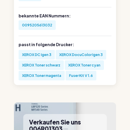
bekannte EAN Nummern:
0095205613032
passt in folgende Drucker:
XEROX DC Igen 3
XEROX DocuColor Igen 3
XEROX Toner schwarz
XEROX Toner cyan
XEROX Toner magenta
Fuser Kit V 1.6
Verkaufen Sie uns
006R01303