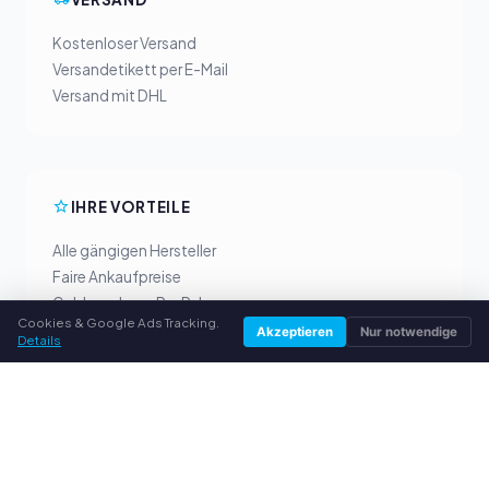
Kostenloser Versand
Versandetikett per E-Mail
Versand mit DHL
IHRE VORTEILE
Alle gängigen Hersteller
Faire Ankaufpreise
Geld vorab per PayPal
Cookies & Google Ads Tracking.
Persönliche Beratung
Akzeptieren
Nur notwendige
Details
SERVICE
Über uns