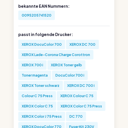
bekannte EAN Nummern:
0095205741520
passt in folgende Drucker:
XEROX DocuColor 700
XEROX DC 700
XEROX Lade-Corona Charge Corottron
XEROX 700 i
XEROX Toner gelb
Toner magenta
DocuColor 700 i
XEROX Toner schwarz
XEROX DC 700 i
Colour C 75 Press
XEROX Colour C 75
XEROX Color C 75
XEROX Color C 75 Press
XEROX Color J 75 Press
DC 770
XEROX DocuColor 770
Fuser Kit 230V