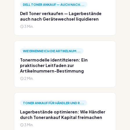
DELL TONER ANKAUF — AUCH NACH...
Dell Toner verkaufen — Lagerbestände
auch nach Gerätewechsel liquidieren
3 Min.
WIE ERKENNE ICH DIE ARTIKELNUM...
Tonermodelle identifizieren: Ein
praktischer Leitfaden zur
Artikelnummern-Bestimmung
2 Min.
TONER ANKAUF FÜR HÄNDLER UND R...
Lagerbestände optimieren: Wie Händler
durch Tonerankauf Kapital freimachen
3 Min.