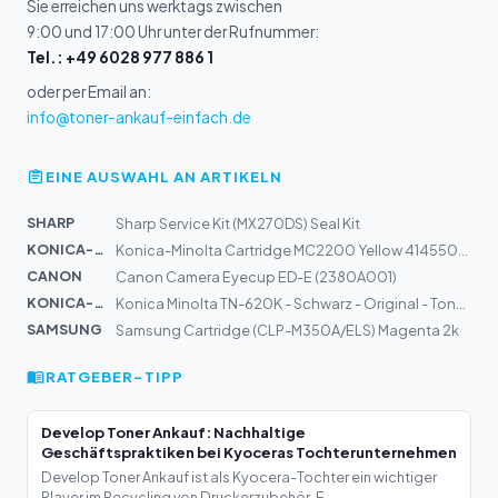
Sie erreichen uns werktags zwischen
9:00 und 17:00 Uhr unter der Rufnummer:
Tel.: +49 6028 977 886 1
oder per Email an:
info@toner-ankauf-einfach.de
EINE AUSWAHL AN ARTIKELN
SHARP
Sharp Service Kit (MX270DS) Seal Kit
KONICA-MIN...
Konica-Minolta Cartridge MC2200 Yellow 4145503 Alt:1710...
CANON
Canon Camera Eyecup ED-E (2380A001)
KONICA-MIN...
Konica Minolta TN-620K - Schwarz - Original - Tonerpatr...
SAMSUNG
Samsung Cartridge (CLP-M350A/ELS) Magenta 2k
RATGEBER-TIPP
Develop Toner Ankauf: Nachhaltige
Geschäftspraktiken bei Kyoceras Tochterunternehmen
Develop Toner Ankauf ist als Kyocera-Tochter ein wichtiger
Player im Recycling von Druckerzubehör. E...