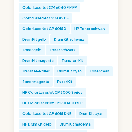
Color LaserJet CM 6040 F MFP
Color LaserJet CP 6015 DE
Color LaserJet CP 6015 X
HP Toner schwarz
Drum Kit gelb
Drum Kit schwarz
Toner gelb
Toner schwarz
Drum Kit magenta
Transfer-Kit
Transfer-Roller
Drum Kit cyan
Toner cyan
Toner magenta
Fuser Kit
HP Color LaserJet CP 6000 Series
HP Color LaserJet CM 6040 X MFP
Color LaserJet CP 6015 DNE
Drum Kit cyan
HP Drum Kit gelb
Drum Kit magenta