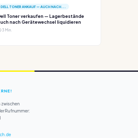
DELL TONER ANKAUF — AUCH NACH...
ell Toner verkaufen — Lagerbestände
uch nach Gerätewechsel liquidieren
3 Min.
ERNE!
s zwischen
 der Rufnummer:
1
ch.de