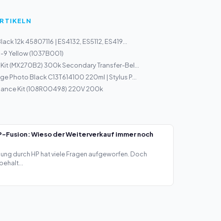
ARTIKELN
lack 12k 45807116 | ES4132, ES5112, ES419...
-9 Yellow (1037B001)
 Kit (MX270B2) 300k Secondary Transfer-Bel...
ge Photo Black C13T614100 220ml | Stylus P...
nance Kit (108R00498) 220V 200k
-Fusion: Wieso der Weiterverkauf immer noch
ng durch HP hat viele Fragen aufgeworfen. Doch
ehalt...