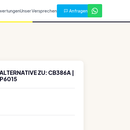
Anfragen
wertungen
Unser Versprechen
LTERNATIVE ZU: CB386A |
CP6015