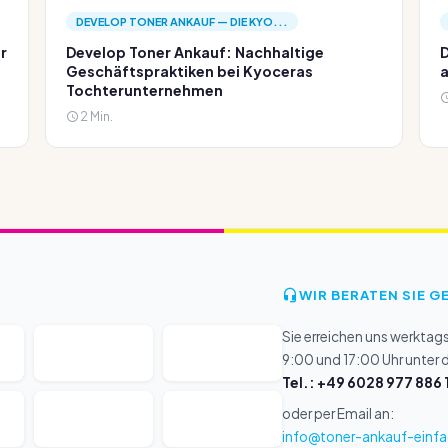
DEVELOP TONER ANKAUF — DIE KYO...
r
Develop Toner Ankauf: Nachhaltige
D
Geschäftspraktiken bei Kyoceras
a
Tochterunternehmen
2 Min.
WIR BERATEN SIE G
Sie erreichen uns werktag
9:00 und 17:00 Uhr unter
Tel.: +49 6028 977 886 
oder per Email an:
info@toner-ankauf-einfa