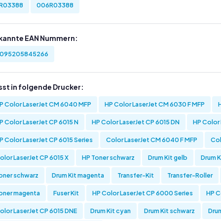
R03388
006R03388
kannte EAN Nummern:
095205845266
sst in folgende Drucker:
P Color LaserJet CM 6040 MFP
HP Color LaserJet CM 6030 F MFP
P Color LaserJet CP 6015 N
HP Color LaserJet CP 6015 DN
HP Color
P Color LaserJet CP 6015 Series
Color LaserJet CM 6040 F MFP
Col
olor LaserJet CP 6015 X
HP Toner schwarz
Drum Kit gelb
Drum K
oner schwarz
Drum Kit magenta
Transfer-Kit
Transfer-Roller
oner magenta
Fuser Kit
HP Color LaserJet CP 6000 Series
HP C
olor LaserJet CP 6015 DNE
Drum Kit cyan
Drum Kit schwarz
Dru