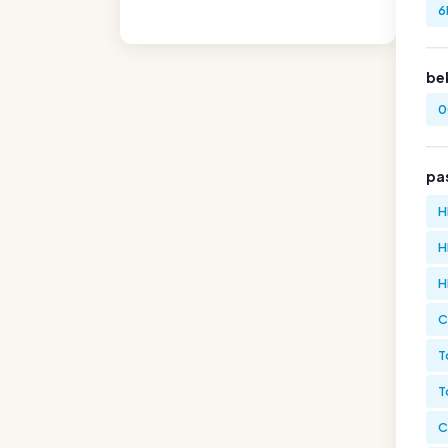
6
be
0
pa
H
H
H
C
T
T
C