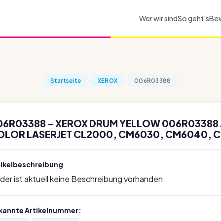
Wer wir sind
So geht's
Be
Startseite
XEROX
006R03388
06R03388 - XEROX DRUM YELLOW 006R03388 A
OLOR LASERJET CL2000, CM6030, CM6040, 
tikelbeschreibung
ider ist aktuell keine Beschreibung vorhanden
kannte Artikelnummer: