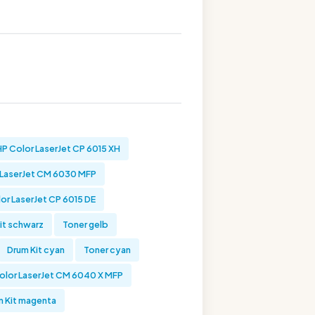
HP Color LaserJet CP 6015 XH
 LaserJet CM 6030 MFP
or LaserJet CP 6015 DE
it schwarz
Toner gelb
Drum Kit cyan
Toner cyan
olor LaserJet CM 6040 X MFP
m Kit magenta