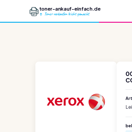
toner-ankauf-einfach.de
Toner verkaufen leicht gemacht
0
C
Ar
Le
be