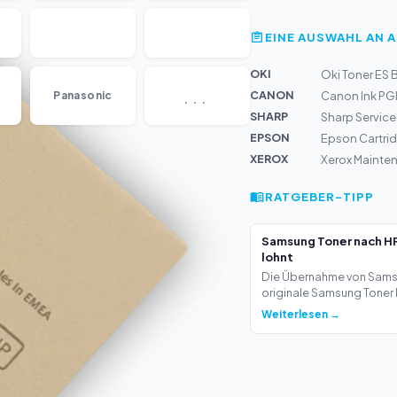
EINE AUSWAHL AN 
OKI
Oki Toner ES B
...
CANON
Panasonic
Canon Ink PGI
SHARP
Sharp Service
EPSON
Epson Cartrid
XEROX
Xerox Mainte
RATGEBER-TIPP
Samsung Toner nach HP
lohnt
Die Übernahme von Samsu
originale Samsung Toner b
Weiterlesen →