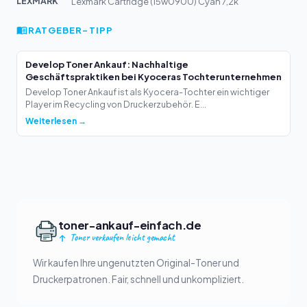
LEXMARK
Lexmark Cartridge (15w0900) Cyan 7,2k
RATGEBER-TIPP
Develop Toner Ankauf: Nachhaltige
Geschäftspraktiken bei Kyoceras Tochterunternehmen
Develop Toner Ankauf ist als Kyocera-Tochter ein wichtiger
Player im Recycling von Druckerzubehör. E...
Weiterlesen →
toner-ankauf-einfach.de
Toner verkaufen leicht gemacht
Wir kaufen Ihre ungenutzten Original-Toner und
Druckerpatronen. Fair, schnell und unkompliziert.