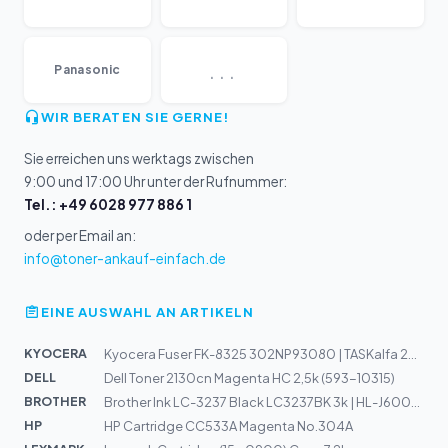
...
Panasonic
WIR BERATEN SIE GERNE!
Sie erreichen uns werktags zwischen
9:00 und 17:00 Uhr unter der Rufnummer:
Tel.: +49 6028 977 886 1
oder per Email an:
info@toner-ankauf-einfach.de
EINE AUSWAHL AN ARTIKELN
KYOCERA
Kyocera Fuser FK-8325 302NP93080 | TASKalfa 2550Ci
DELL
Dell Toner 2130cn Magenta HC 2,5k (593-10315)
BROTHER
Brother Ink LC-3237 Black LC3237BK 3k | HL-J6000DW, J61...
HP
HP Cartridge CC533A Magenta No.304A