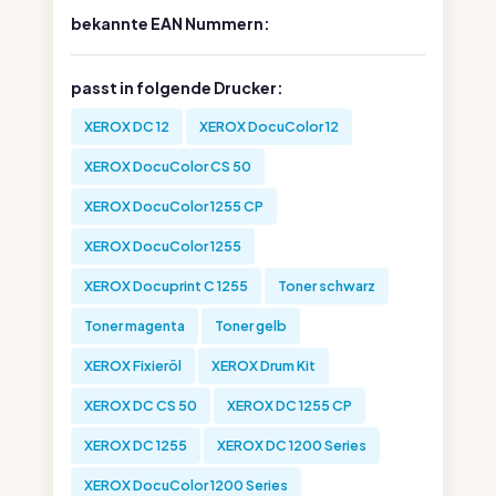
bekannte EAN Nummern:
passt in folgende Drucker:
XEROX DC 12
XEROX DocuColor 12
XEROX DocuColor CS 50
XEROX DocuColor 1255 CP
XEROX DocuColor 1255
XEROX Docuprint C 1255
Toner schwarz
Toner magenta
Toner gelb
XEROX Fixieröl
XEROX Drum Kit
XEROX DC CS 50
XEROX DC 1255 CP
XEROX DC 1255
XEROX DC 1200 Series
XEROX DocuColor 1200 Series