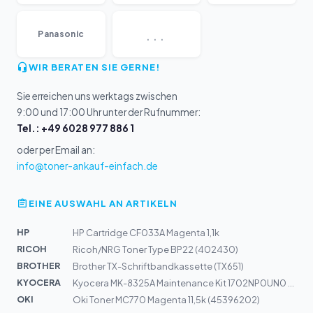
...
Panasonic
WIR BERATEN SIE GERNE!
Sie erreichen uns werktags zwischen
9:00 und 17:00 Uhr unter der Rufnummer:
Tel.: +49 6028 977 886 1
oder per Email an:
info@toner-ankauf-einfach.de
EINE AUSWAHL AN ARTIKELN
HP
HP Cartridge CF033A Magenta 1,1k
RICOH
Ricoh/NRG Toner Type BP22 (402430)
BROTHER
Brother TX-Schriftbandkassette (TX651)
KYOCERA
Kyocera MK-8325A Maintenance Kit 1702NP0UN0 200k | TASK...
OKI
Oki Toner MC770 Magenta 11,5k (45396202)