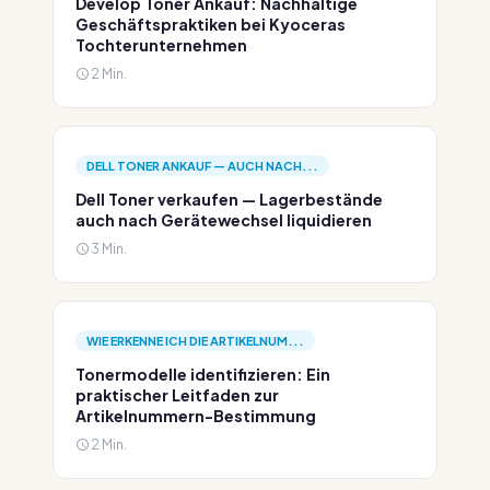
Develop Toner Ankauf: Nachhaltige
Geschäftspraktiken bei Kyoceras
Tochterunternehmen
2 Min.
DELL TONER ANKAUF — AUCH NACH...
Dell Toner verkaufen — Lagerbestände
auch nach Gerätewechsel liquidieren
3 Min.
WIE ERKENNE ICH DIE ARTIKELNUM...
Tonermodelle identifizieren: Ein
praktischer Leitfaden zur
Artikelnummern-Bestimmung
2 Min.