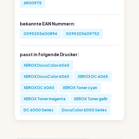
6R00975
bekannte EAN Nummern:
0095205600896
0095205609752
passt in folgende Drucker:
XEROX DocuColor 6060
XEROX DocuColor 6065
XEROX DC 6065
XEROX DC 6060
XEROX Toner cyan
XEROX Toner magenta
XEROX Toner gelb
DC 6000 Series
DocuColor 6000 Series