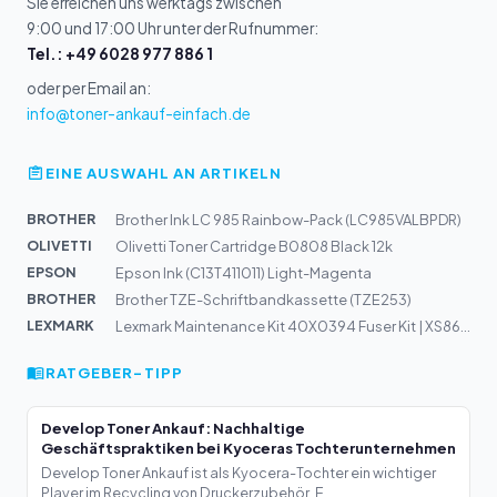
Sie erreichen uns werktags zwischen
9:00 und 17:00 Uhr unter der Rufnummer:
Tel.: +49 6028 977 886 1
oder per Email an:
info@toner-ankauf-einfach.de
EINE AUSWAHL AN ARTIKELN
BROTHER
Brother Ink LC 985 Rainbow-Pack (LC985VALBPDR)
OLIVETTI
Olivetti Toner Cartridge B0808 Black 12k
EPSON
Epson Ink (C13T411011) Light-Magenta
BROTHER
Brother TZE-Schriftbandkassette (TZE253)
LEXMARK
Lexmark Maintenance Kit 40X0394 Fuser Kit | XS860, XS86...
RATGEBER-TIPP
Develop Toner Ankauf: Nachhaltige
Geschäftspraktiken bei Kyoceras Tochterunternehmen
Develop Toner Ankauf ist als Kyocera-Tochter ein wichtiger
Player im Recycling von Druckerzubehör. E...