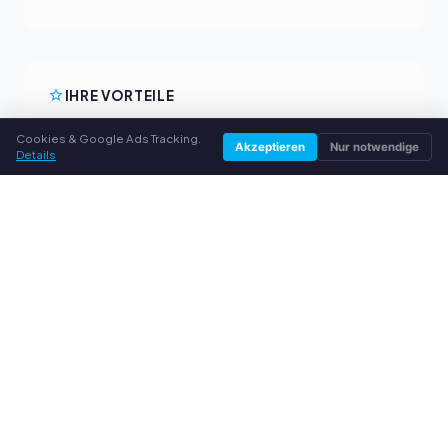
IHRE VORTEILE
Alle gängigen Hersteller
Cookies & Google Ads Tracking.
Akzeptieren
Nur notwendige
Details
Faire Ankaufpreise
Geld vorab per PayPal
Persönliche Beratung
SERVICE
Über uns
Datenschutzerklärung
Impressum
Häufige Fragen (FAQ)
Ratgeber