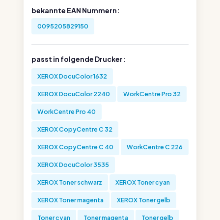
bekannte EAN Nummern:
0095205829150
passt in folgende Drucker:
XEROX DocuColor 1632
XEROX DocuColor 2240
WorkCentre Pro 32
WorkCentre Pro 40
XEROX CopyCentre C 32
XEROX CopyCentre C 40
WorkCentre C 226
XEROX DocuColor 3535
XEROX Toner schwarz
XEROX Toner cyan
XEROX Toner magenta
XEROX Toner gelb
Toner cyan
Toner magenta
Toner gelb