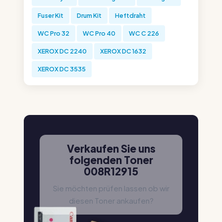
Fuser Kit
Drum Kit
Heftdraht
WC Pro 32
WC Pro 40
WC C 226
XEROX DC 2240
XEROX DC 1632
XEROX DC 3535
Verkaufen Sie uns
folgenden Toner
008R12915
Sie möchten prüfen lassen ob wir
diesen Toner ankaufen?