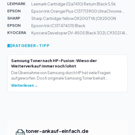
LEXMARK
Lexmark Cartridge (12a7410) Return Black 5,5k
EPSON
Epson Ink Orange Plus C13T713900 UltraChrome GSX
SHARP
Sharp Cartridge Yellow DX20GTYA | DX2500N
EPSON
Epson Ink (C13T474011) Black
KYOCERA
Kyocera Developer DV-8505 Black 302LC93021 Alt: 302LC93...
RATGEBER-TIPP
Samsung Toner nach HP-Fusion: Wieso der
Weiterverkauf immer noch lohnt
Die Übernahme von Samsung durch HP hat viele Fragen
aufgeworfen. Doch originale Samsung Toner behalt...
Weiterlesen →
toner-ankauf-einfach.de