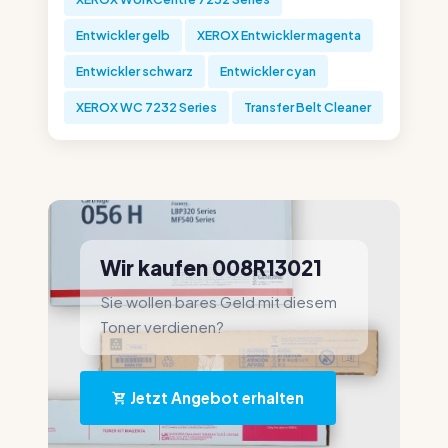
Entwickler gelb
XEROX Entwickler magenta
Entwickler schwarz
Entwickler cyan
XEROX WC 7232 Series
Transfer Belt Cleaner
Wir kaufen 008R13021
Sie wollen bares Geld mit diesem
Toner verdienen?
Jetzt Angebot erhalten