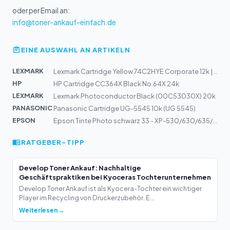
oder per Email an:
info@toner-ankauf-einfach.de
EINE AUSWAHL AN ARTIKELN
LEXMARK
Lexmark Cartridge Yellow 74C2HYE Corporate 12k | CS720,...
HP
HP Cartridge CC364X Black No.64X 24k
LEXMARK
Lexmark Photoconductor Black (00C53030X) 20k
PANASONIC
Panasonic Cartridge UG-5545 10k (UG 5545)
EPSON
Epson Tinte Photo schwarz 33 - XP-530/630/635/830 4,5m...
RATGEBER-TIPP
Develop Toner Ankauf: Nachhaltige
Geschäftspraktiken bei Kyoceras Tochterunternehmen
Develop Toner Ankauf ist als Kyocera-Tochter ein wichtiger
Player im Recycling von Druckerzubehör. E...
Weiterlesen →