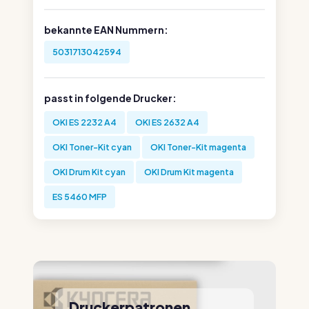
bekannte EAN Nummern:
5031713042594
passt in folgende Drucker:
OKI ES 2232 A4
OKI ES 2632 A4
OKI Toner-Kit cyan
OKI Toner-Kit magenta
OKI Drum Kit cyan
OKI Drum Kit magenta
ES 5460 MFP
Druckerpatronen