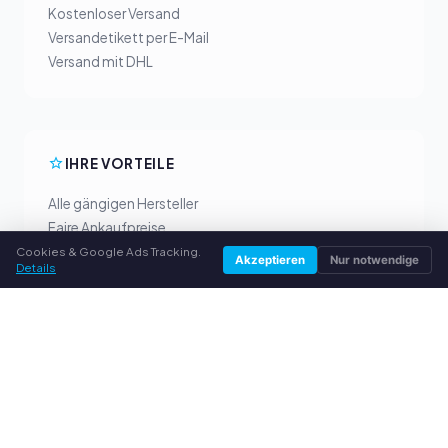
Kostenloser Versand
Versandetikett per E-Mail
Versand mit DHL
IHRE VORTEILE
Alle gängigen Hersteller
Faire Ankaufpreise
Geld vorab per PayPal
Cookies & Google Ads Tracking.
Akzeptieren
Nur notwendige
Details
Persönliche Beratung
SERVICE
Über uns
Datenschutzerklärung