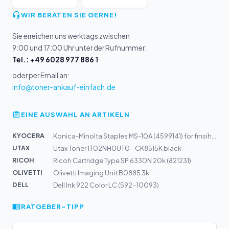
WIR BERATEN SIE GERNE!
Sie erreichen uns werktags zwischen
9:00 und 17:00 Uhr unter der Rufnummer:
Tel.: +49 6028 977 886 1
oder per Email an:
info@toner-ankauf-einfach.de
EINE AUSWAHL AN ARTIKELN
KYOCERA
Konica-Minolta Staples MS-10A (4599141) for finsiher FS...
UTAX
Utax Toner 1T02NH0UT0 - CK8515K black
RICOH
Ricoh Cartridge Type SP 6330N 20k (821231)
OLIVETTI
Olivetti Imaging Unit B0885 3k
DELL
Dell Ink 922 Color LC (592-10093)
RATGEBER-TIPP