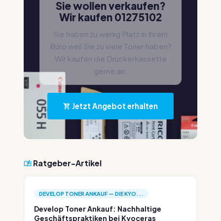
Sie wollen verkaufen?
Wir kaufen 01275102
Sie haben zu wenig Platz in Ihrem
Büro weil Sie zu viele Toner haben?
Wir kaufen die Druckerkassette
gerne an.
Jetzt Angebot erhalten
Ratgeber-Artikel
DEVELOP TONER ANKAUF — DIE KYO...
Develop Toner Ankauf: Nachhaltige
Geschäftspraktiken bei Kyoceras