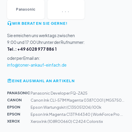
...
Panasonic
WIR BERATEN SIE GERNE!
Sie erreichen uns werktags zwischen
9:00 und 17:00 Uhr unter der Rufnummer:
Tel.: +49 6028 977 886 1
oder per Email an:
info@toner-ankauf-einfach.de
EINE AUSWAHL AN ARTIKELN
PANASONIC
Panasonic Developer FQ-ZA25
CANON
Canon Ink CLI-571M Magenta 0387C001 | MG5750,6850,7750
EPSON
Epson Wartungskit (C13S051206) 100k
EPSON
Epson Ink Magenta C13T944340 | WorkForce Pro WF-C5210,...
XEROX
Xerox Ink (108R00660) C2424 Colorstix