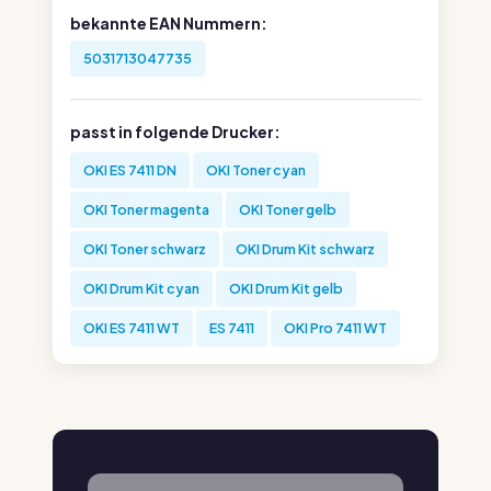
bekannte EAN Nummern:
5031713047735
passt in folgende Drucker:
OKI ES 7411 DN
OKI Toner cyan
OKI Toner magenta
OKI Toner gelb
OKI Toner schwarz
OKI Drum Kit schwarz
OKI Drum Kit cyan
OKI Drum Kit gelb
OKI ES 7411 WT
ES 7411
OKI Pro 7411 WT