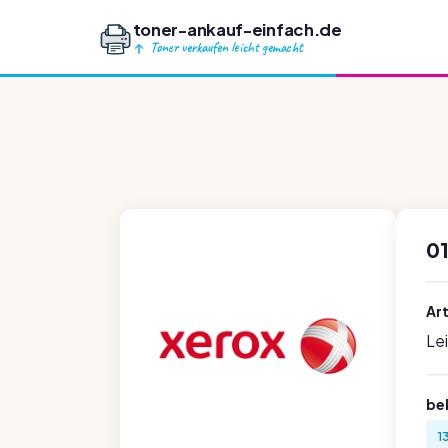
toner-ankauf-einfach.de
Toner verkaufen leicht gemacht
0
Ar
Le
be
1