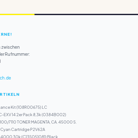
ERNE!
s zwischen
 der Rufnummer:
1
ch.de
ARTIKELN
ance Kit (108R00675) LC
C-EXV 14 2er Pack 8,3k (0384B002)
100/7110 TONER MAGENTA, CA. 45000 S.
 Cyan Cartridge P2V62A
4000 30k (C13S051081) Black