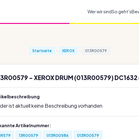
Wer wir sind
So geht's
Be
Startseite
XEROX
013R00579
13R00579 - XEROX DRUM (013R00579) DC1632
tikelbeschreibung
ider ist aktuell keine Beschreibung vorhanden
kannte Artikelnummer:
3R579
13R00579
013R00586
013R00579