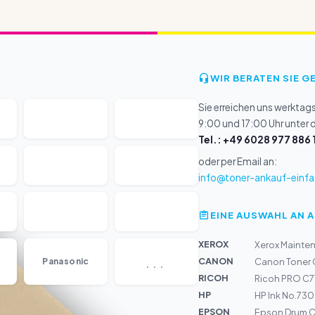
WIR BERATEN SIE G
Sie erreichen uns werktag
9:00 und 17:00 Uhr unter
Tel.: +49 6028 977 886 
oder per Email an:
info@toner-ankauf-einfa
EINE AUSWAHL AN 
XEROX
Xerox Mainten
...
CANON
Panasonic
Canon Toner 
RICOH
Ricoh PRO C7
HP
HP Ink No.730
EPSON
Epson Drum C