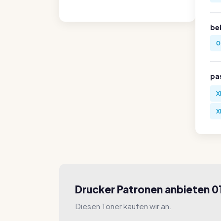
be
0
pa
X
X
Drucker Patronen anbieten 
Diesen Toner kaufen wir an.