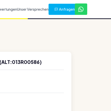
Anfragen
wertungen
Unser Versprechen
 (ALT:013R00586)