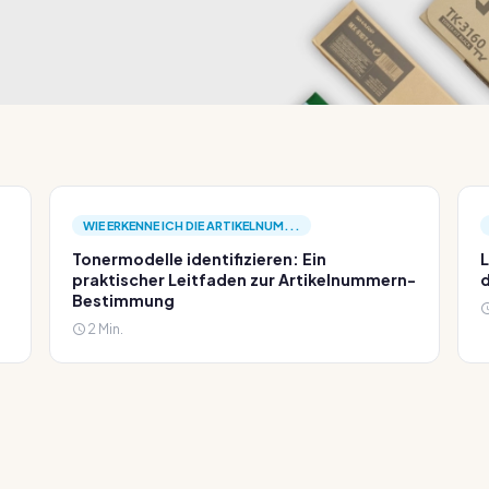
WIE ERKENNE ICH DIE ARTIKELNUM...
Tonermodelle identifizieren: Ein
L
praktischer Leitfaden zur Artikelnummern-
d
Bestimmung
2 Min.