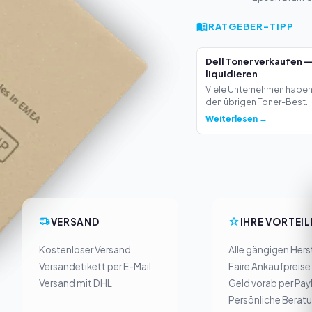
RATGEBER-TIPP
Dell Toner verkaufen 
liquidieren
Viele Unternehmen haben 
den übrigen Toner-Best...
Weiterlesen →
VERSAND
IHRE VORTEIL
Kostenloser Versand
Alle gängigen Herst
Versandetikett per E-Mail
Faire Ankaufpreise
Versand mit DHL
Geld vorab per Pay
Persönliche Berat