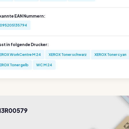
kannte EAN Nummern:
095205135794
sst in folgende Drucker:
EROX WorkCentre M 24
XEROX Toner schwarz
XEROX Toner cyan
EROX Toner gelb
WC M 24
013R00579