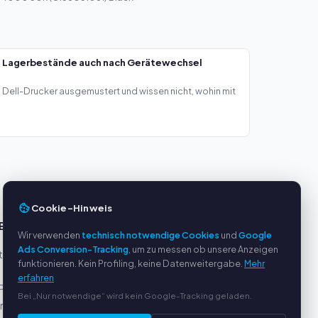
— Lagerbestände auch nach Gerätewechsel
Dell-Drucker ausgemustert und wissen nicht, wohin mit
Cookie-Hinweis
E
SERVICE
Wir verwenden
technisch notwendige Cookies
und
Google
Ads Conversion-Tracking
, um zu messen ob unsere Anzeigen
eller
Über uns
funktionieren. Kein Profiling, keine Datenweitergabe.
Mehr
Datenschutzerklärung
erfahren
Pal
Impressum
Bei „Nur notwendige“ wird kein Google-Tracking geladen.
ung
Häufige Fragen (FAQ)