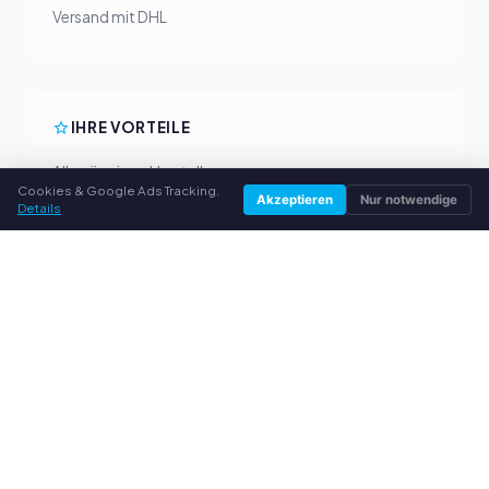
Versand mit DHL
IHRE VORTEILE
Alle gängigen Hersteller
Cookies & Google Ads Tracking.
Faire Ankaufpreise
Akzeptieren
Nur notwendige
Details
Geld vorab per PayPal
Persönliche Beratung
SERVICE
Über uns
Datenschutzerklärung
Impressum
Häufige Fragen (FAQ)