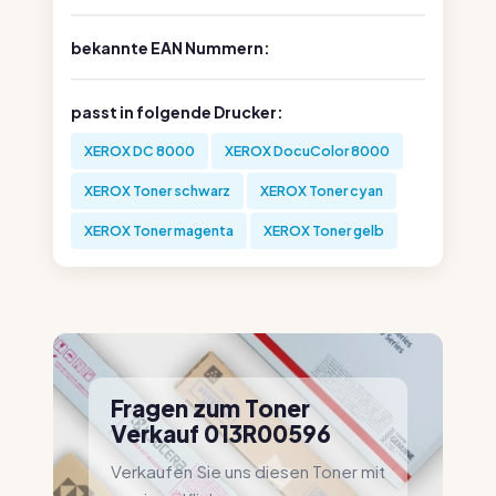
bekannte EAN Nummern:
passt in folgende Drucker:
XEROX DC 8000
XEROX DocuColor 8000
XEROX Toner schwarz
XEROX Toner cyan
XEROX Toner magenta
XEROX Toner gelb
Fragen zum Toner
Verkauf 013R00596
Verkaufen Sie uns diesen Toner mit