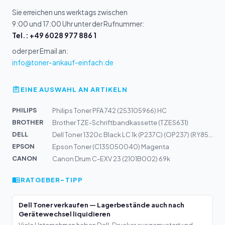
Sie erreichen uns werktags zwischen
9:00 und 17:00 Uhr unter der Rufnummer:
Tel.: +49 6028 977 886 1
oder per Email an:
info@toner-ankauf-einfach.de
EINE AUSWAHL AN ARTIKELN
PHILIPS
Philips Toner PFA 742 (253105966) HC
BROTHER
Brother TZE-Schriftbandkassette (TZES631)
DELL
Dell Toner 1320c Black LC 1k (P237C) (OP237) (RY857) (5...
EPSON
Epson Toner (C13S050040) Magenta
CANON
Canon Drum C-EXV 23 (2101B002) 69k
RATGEBER-TIPP
Dell Toner verkaufen — Lagerbestände auch nach
Gerätewechsel liquidieren
Viele Unternehmen haben Dell-Drucker ausgemustert und