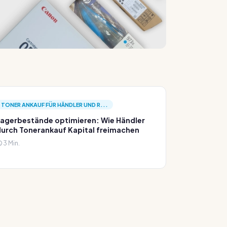
TONER ANKAUF FÜR HÄNDLER UND R...
agerbestände optimieren: Wie Händler
urch Tonerankauf Kapital freimachen
3 Min.