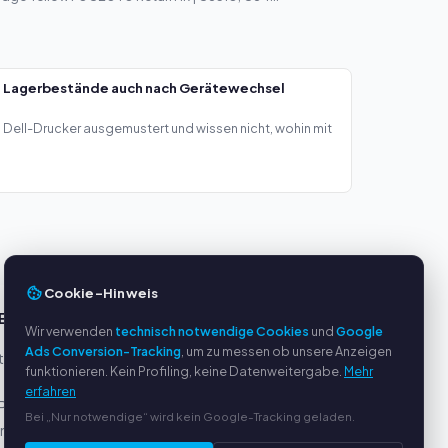
— Lagerbestände auch nach Gerätewechsel
Dell-Drucker ausgemustert und wissen nicht, wohin mit
Cookie-Hinweis
E
SERVICE
Wir verwenden
technisch notwendige Cookies
und
Google
Ads Conversion-Tracking
, um zu messen ob unsere Anzeigen
eller
Über uns
funktionieren. Kein Profiling, keine Datenweitergabe.
Mehr
Datenschutzerklärung
erfahren
Pal
Impressum
Bei „Nur notwendige“ wird kein Google-Tracking geladen.
ung
Häufige Fragen (FAQ)