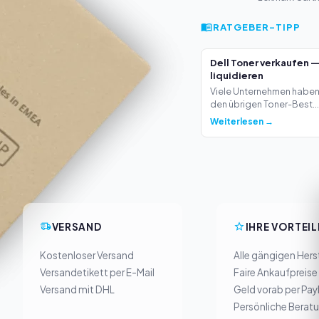
RATGEBER-TIPP
Dell Toner verkaufen 
liquidieren
Viele Unternehmen haben 
den übrigen Toner-Best...
Weiterlesen →
VERSAND
IHRE VORTEIL
Kostenloser Versand
Alle gängigen Herst
Versandetikett per E-Mail
Faire Ankaufpreise
Versand mit DHL
Geld vorab per Pay
Persönliche Berat