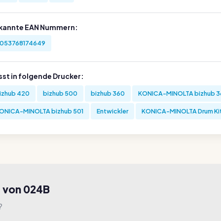
kannte EAN Nummern:
053768174649
sst in folgende Drucker:
izhub 420
bizhub 500
bizhub 360
KONICA-MINOLTA bizhub 3
ONICA-MINOLTA bizhub 501
Entwickler
KONICA-MINOLTA Drum Ki
f von 024B
?