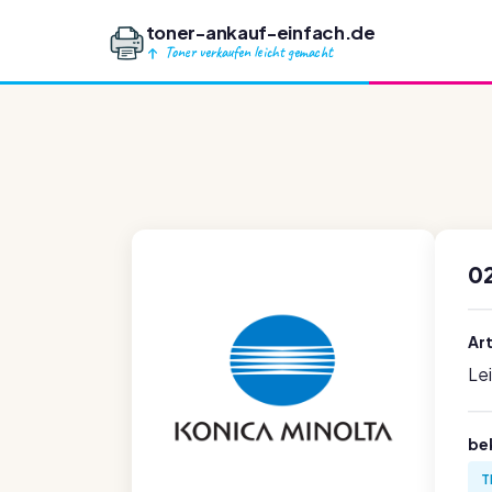
toner-ankauf-einfach.de
Toner verkaufen leicht gemacht
0
Ar
Le
be
T