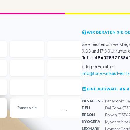
WIR BERATEN SIE G
Sie erreichen uns werktag
9:00 und 17:00 Uhr unter
Tel.: +49 6028 977 886 
oder per Email an:
info@toner-ankauf-einfa
EINE AUSWAHL AN 
PANASONIC
Panasonic Ca
...
DELL
Panasonic
Dell Toner 71
EPSON
Epson C13T69
KYOCERA
Kyocera Mita 
LEXMARK
Lexmark Cartr