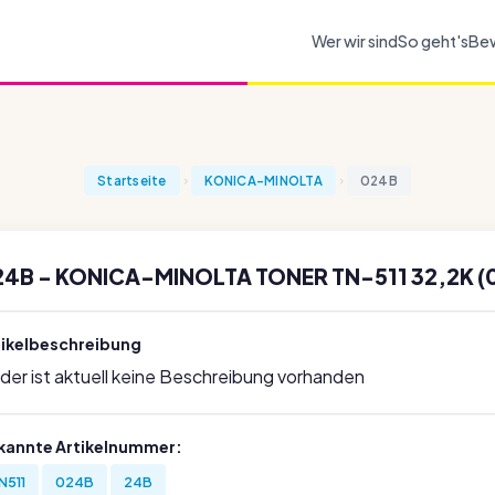
Wer wir sind
So geht's
Be
Startseite
KONICA-MINOLTA
024B
24B - KONICA-MINOLTA TONER TN-511 32,2K (
tikelbeschreibung
ider ist aktuell keine Beschreibung vorhanden
kannte Artikelnummer:
N511
024B
24B