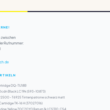
ERNE!
s zwischen
 der Rufnummer:
1
ch.de
ARTIKELN
rtridge DQ-TU18B
30cdn Black LC 19k (593-10873)
2500 - T6925 Tintenpatrone schwarz matt
Cartridge TK-16 H (37027016)
idge Yellow 70C20Y0 Return 1k | CS310, CS4...