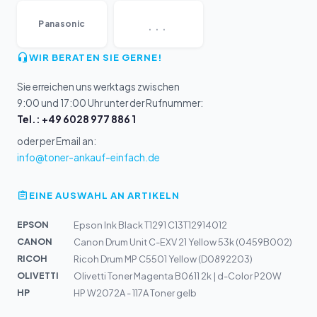
...
Panasonic
WIR BERATEN SIE GERNE!
Sie erreichen uns werktags zwischen
9:00 und 17:00 Uhr unter der Rufnummer:
Tel.: +49 6028 977 886 1
oder per Email an:
info@toner-ankauf-einfach.de
EINE AUSWAHL AN ARTIKELN
EPSON
Epson Ink Black T1291 C13T12914012
CANON
Canon Drum Unit C-EXV 21 Yellow 53k (0459B002)
RICOH
Ricoh Drum MP C5501 Yellow (D0892203)
OLIVETTI
Olivetti Toner Magenta B0611 2k | d-Color P20W
HP
HP W2072A - 117A Toner gelb