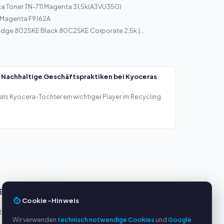
a Toner TN-711 Magenta 31,5k(A3VU350)
8 Magenta F9J62A
idge 802SKE Black 80C2SKE Corporate 2,5k |...
 Nachhaltige Geschäftspraktiken bei Kyoceras
als Kyocera-Tochter ein wichtiger Player im Recycling
E
SERVICE
Cookie-Hinweis
eller
Über uns
Wir verwenden
technisch notwendige Cookies
und
Google
Datenschutzerklärung