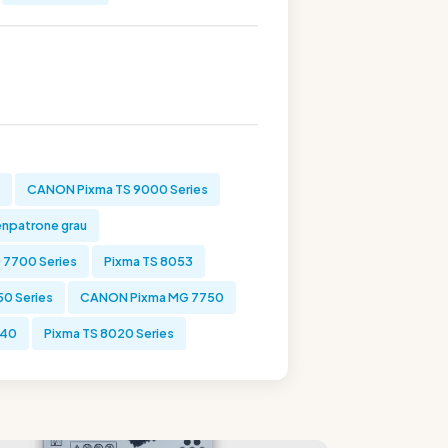
CANON Pixma TS 9000 Series
npatrone grau
 7700 Series
Pixma TS 8053
0 Series
CANON Pixma MG 7750
040
Pixma TS 8020 Series