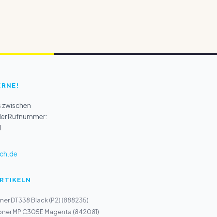
ERNE!
s zwischen
 der Rufnummer:
1
ch.de
ARTIKELN
er DT338 Black (P2) (888235)
Toner MP C305E Magenta (842081)