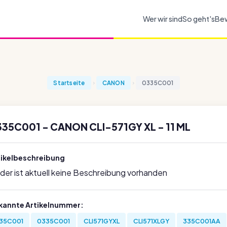
Wer wir sind
So geht's
Be
Startseite
CANON
0335C001
35C001 - CANON CLI-571GY XL - 11 ML
tikelbeschreibung
ider ist aktuell keine Beschreibung vorhanden
kannte Artikelnummer:
35C001
0335C001
CLI571GYXL
CLI571XLGY
335C001AA