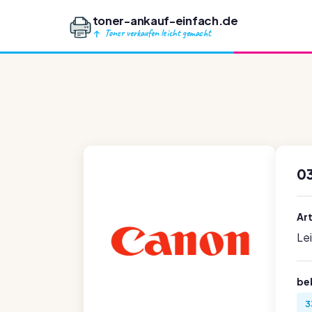
toner-ankauf-einfach.de
Toner verkaufen leicht gemacht
03
Ar
Le
be
3