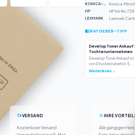
KONICA-MIN...
Konica-Minolt
HP
HP Ink No.72
LEXMARK
Lexmark Cartr
RATGEBER-TIPP
Develop Toner Ankauf:
Tochterunternehmen
Develop Toner Ankauf ist 
von Druckerzubehör. E...
Weiterlesen →
VERSAND
IHRE VORTEIL
Kostenloser Versand
Alle gängigen Herst
Versandetikett per E-Mail
Faire Ankaufpreise