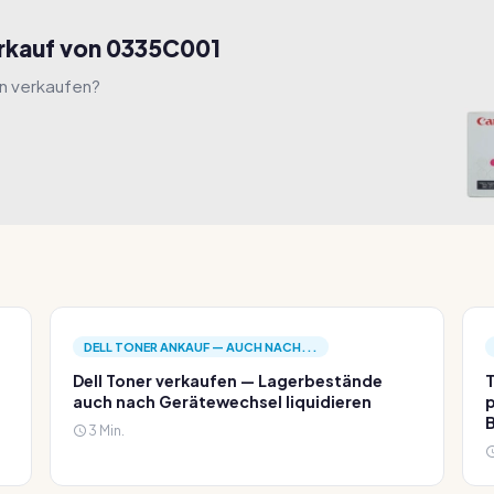
erkauf von 0335C001
hn verkaufen?
DELL TONER ANKAUF — AUCH NACH...
Dell Toner verkaufen — Lagerbestände
T
auch nach Gerätewechsel liquidieren
p
3 Min.