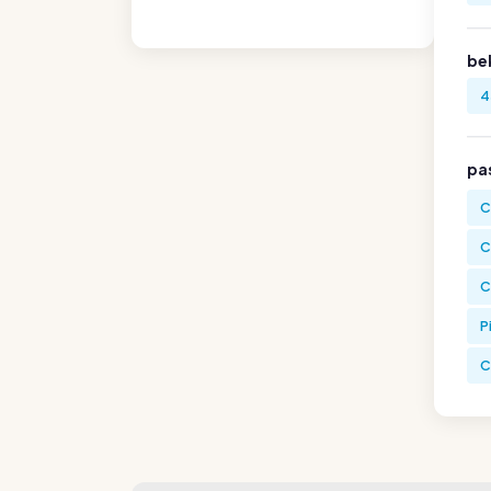
be
4
pa
C
C
C
P
C