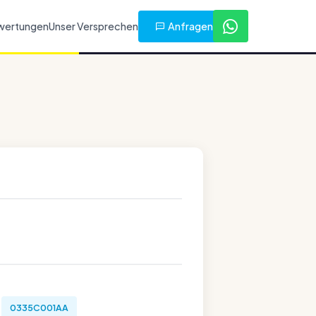
Anfragen
wertungen
Unser Versprechen
0335C001AA