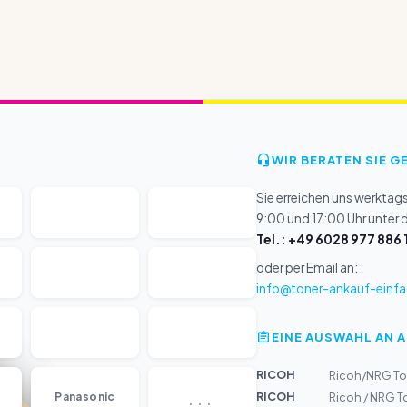
WIR BERATEN SIE G
Sie erreichen uns werktag
9:00 und 17:00 Uhr unter
Tel.: +49 6028 977 886 
oder per Email an:
info@toner-ankauf-einfa
EINE AUSWAHL AN 
RICOH
Ricoh/NRG Ton
...
RICOH
Panasonic
Ricoh / NRG 