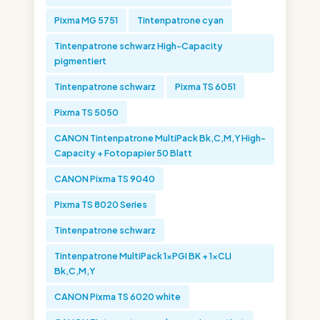
Pixma MG 5751
Tintenpatrone cyan
Tintenpatrone schwarz High-Capacity
pigmentiert
Tintenpatrone schwarz
Pixma TS 6051
Pixma TS 5050
CANON Tintenpatrone MultiPack Bk,C,M,Y High-
Capacity + Fotopapier 50 Blatt
CANON Pixma TS 9040
Pixma TS 8020 Series
Tintenpatrone schwarz
Tintenpatrone MultiPack 1xPGI BK + 1xCLI
Bk,C,M,Y
CANON Pixma TS 6020 white