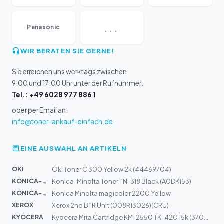
...
Panasonic
WIR BERATEN SIE GERNE!
Sie erreichen uns werktags zwischen
9:00 und 17:00 Uhr unter der Rufnummer:
Tel.: +49 6028 977 886 1
oder per Email an:
info@toner-ankauf-einfach.de
EINE AUSWAHL AN ARTIKELN
OKI
Oki Toner C 300 Yellow 2k (44469704)
KONICA-MIN...
Konica-Minolta Toner TN-318 Black (A0DK153)
KONICA-MIN...
Konica Minolta magicolor 2200 Yellow
XEROX
Xerox 2nd BTR Unit (008R13026)(CRU)
KYOCERA
Kyocera Mita Cartridge KM-2550 TK-420 15k (370AR010)