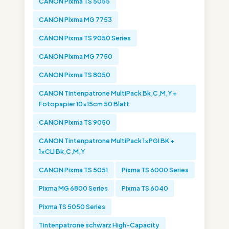
CANON Pixma TS 5055
CANON Pixma MG 7753
CANON Pixma TS 9050 Series
CANON Pixma MG 7750
CANON Pixma TS 8050
CANON Tintenpatrone MultiPack Bk,C,M,Y +
Fotopapier 10x15cm 50 Blatt
CANON Pixma TS 9050
CANON Tintenpatrone MultiPack 1xPGI BK +
1xCLI Bk,C,M,Y
CANON Pixma TS 5051
Pixma TS 6000 Series
Pixma MG 6800 Series
Pixma TS 6040
Pixma TS 5050 Series
Tintenpatrone schwarz High-Capacity