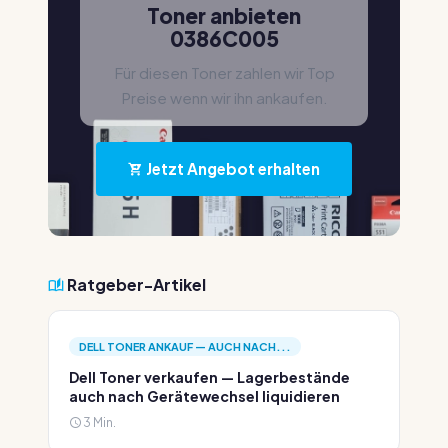
Toner anbieten
0386C005
Für diesen Toner zahlen wir Top
Preise wenn wir ihn ankaufen.
Jetzt Angebot erhalten
Ratgeber-Artikel
DELL TONER ANKAUF — AUCH NACH...
Dell Toner verkaufen — Lagerbestände
auch nach Gerätewechsel liquidieren
3 Min.