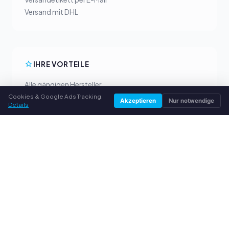
Versand mit DHL
IHRE VORTEILE
Alle gängigen Hersteller
Cookies & Google Ads Tracking.
Faire Ankaufpreise
Akzeptieren
Nur notwendige
Details
Geld vorab per PayPal
Persönliche Beratung
SERVICE
Über uns
Datenschutzerklärung
Impressum