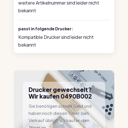
weitere Artikelnummer sind leider nicht
bekannt
passt in folgende Drucker:
Kompatible Drucker sind leider nicht
bekannt
Drucker gewechselt?
Wir kaufen 0490B002
Sie benötigen schnell Geld und
haben noch diesen Toner zum
Verkauf übrig? Wir kaufen den
Toner an.