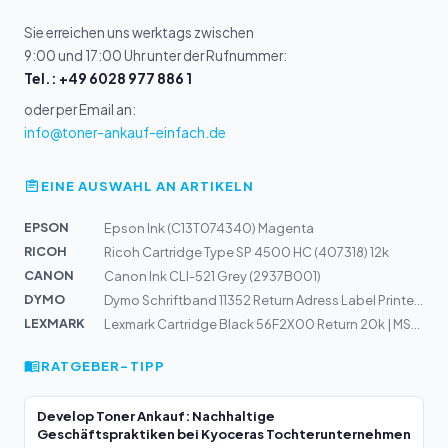
Sie erreichen uns werktags zwischen
9:00 und 17:00 Uhr unter der Rufnummer:
Tel.: +49 6028 977 886 1
oder per Email an:
info@toner-ankauf-einfach.de
EINE AUSWAHL AN ARTIKELN
EPSON
Epson Ink (C13T074340) Magenta
RICOH
Ricoh Cartridge Type SP 4500 HC (407318) 12k
CANON
Canon Ink CLI-521 Grey (2937B001)
DYMO
Dymo Schriftband 11352 Return Adress Label Printer (S0...
LEXMARK
Lexmark Cartridge Black 56F2X00 Return 20k | MS421, MS5...
RATGEBER-TIPP
Develop Toner Ankauf: Nachhaltige
Geschäftspraktiken bei Kyoceras Tochterunternehmen