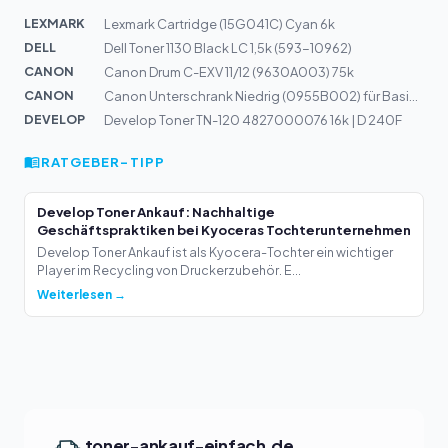
LEXMARK
Lexmark Cartridge (15G041C) Cyan 6k
DELL
Dell Toner 1130 Black LC 1,5k (593-10962)
CANON
Canon Drum C-EXV 11/12 (9630A003) 75k
CANON
Canon Unterschrank Niedrig (0955B002) für Basissystem i...
DEVELOP
Develop Toner TN-120 4827000076 16k | D 240F
RATGEBER-TIPP
Develop Toner Ankauf: Nachhaltige
Geschäftspraktiken bei Kyoceras Tochterunternehmen
Develop Toner Ankauf ist als Kyocera-Tochter ein wichtiger
Player im Recycling von Druckerzubehör. E...
Weiterlesen →
toner-ankauf-einfach.de