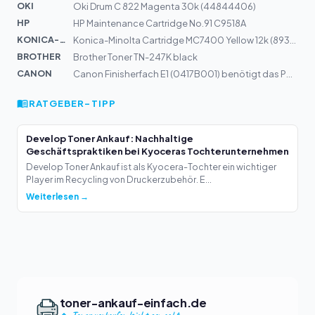
OKI
Oki Drum C 822 Magenta 30k (44844406)
HP
HP Maintenance Cartridge No.91 C9518A
KONICA-MIN...
Konica-Minolta Cartridge MC7400 Yellow 12k (8938622)
BROTHER
Brother Toner TN-247K black
CANON
Canon Finisherfach E1 (0417B001) benötigt das Power Sup...
RATGEBER-TIPP
Develop Toner Ankauf: Nachhaltige
Geschäftspraktiken bei Kyoceras Tochterunternehmen
Develop Toner Ankauf ist als Kyocera-Tochter ein wichtiger
Player im Recycling von Druckerzubehör. E...
Weiterlesen →
toner-ankauf-einfach.de