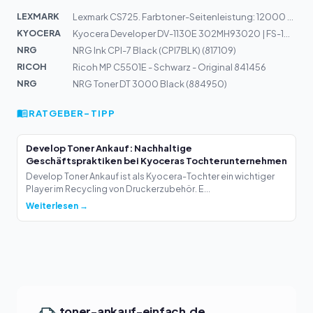
LEXMARK
Lexmark CS725. Farbtoner-Seitenleistung: 12000 Seiten,...
KYOCERA
Kyocera Developer DV-1130E 302MH93020 | FS-1030, FS-113...
NRG
NRG Ink CPI-7 Black (CPI7BLK) (817109)
RICOH
Ricoh MP C5501E - Schwarz - Original 841456
NRG
NRG Toner DT 3000 Black (884950)
RATGEBER-TIPP
Develop Toner Ankauf: Nachhaltige
Geschäftspraktiken bei Kyoceras Tochterunternehmen
Develop Toner Ankauf ist als Kyocera-Tochter ein wichtiger
Player im Recycling von Druckerzubehör. E...
Weiterlesen →
toner-ankauf-einfach.de