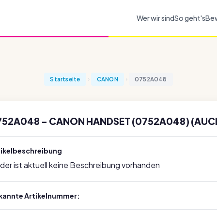
Wer wir sind
So geht's
Be
Startseite
CANON
0752A048
752A048 - CANON HANDSET (0752A048) (AUC
tikelbeschreibung
ider ist aktuell keine Beschreibung vorhanden
kannte Artikelnummer: