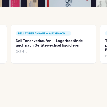
DELL TONER ANKAUF — AUCH NACH...
Dell Toner verkaufen — Lagerbestände
T
auch nach Gerätewechsel liquidieren
p
3 Min.