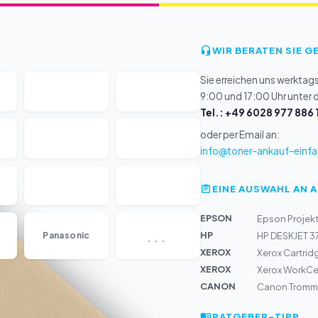
WIR BERATEN SIE G
Sie erreichen uns werktag
9:00 und 17:00 Uhr unter
Tel.: +49 6028 977 886 
oder per Email an:
info@toner-ankauf-einfa
EINE AUSWAHL AN 
EPSON
Epson Projek
...
HP
Panasonic
HP DESKJET 3
XEROX
Xerox Cartrid
XEROX
Xerox WorkCen
CANON
Canon Tromme
RATGEBER-TIPP