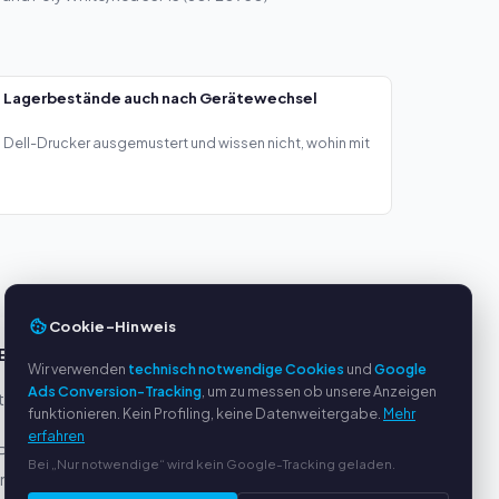
— Lagerbestände auch nach Gerätewechsel
Dell-Drucker ausgemustert und wissen nicht, wohin mit
Cookie-Hinweis
E
SERVICE
Wir verwenden
technisch notwendige Cookies
und
Google
Ads Conversion-Tracking
, um zu messen ob unsere Anzeigen
eller
Über uns
funktionieren. Kein Profiling, keine Datenweitergabe.
Mehr
Datenschutzerklärung
erfahren
Pal
Impressum
Bei „Nur notwendige“ wird kein Google-Tracking geladen.
ung
Häufige Fragen (FAQ)