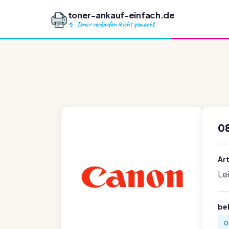
toner-ankauf-einfach.de
Toner verkaufen leicht gemacht
08
Ar
Le
be
0