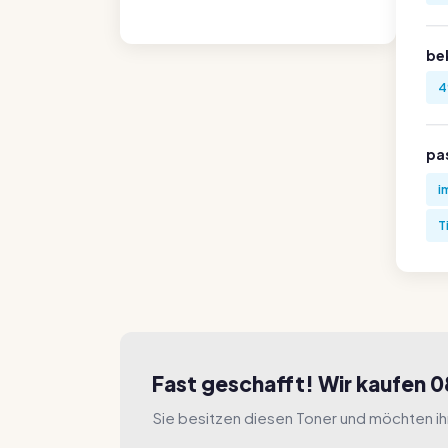
be
4
pa
i
T
Fast geschafft! Wir kaufen 
Sie besitzen diesen Toner und möchten i