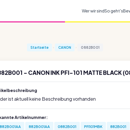
Wer wir sind
So geht's
Be
Startseite
CANON
0882B001
82B001 - CANON INK PFI-101 MATTE BLACK (
tikelbeschreibung
ider ist aktuell keine Beschreibung vorhanden
kannte Artikelnummer:
882B001AA
882B001AA
0882B001
PFI101MBK
882B001