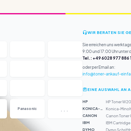
WIR BERATEN SIE G
Sie erreichen uns werktag
9:00 und 17:00 Uhr unter
Tel.: +49 6028 977 886 
oder per Email an:
info@toner-ankauf-einfa
EINE AUSWAHL AN 
HP
HP Toner W203
...
KONICA-MIN...
Panasonic
Konica-Minolt
CANON
Canon Toner 
IBM
IBM Cartridge
DYMO
Dymo Schrift