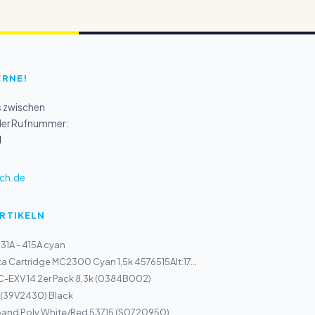
ERNE!
s zwischen
 der Rufnummer:
1
ch.de
ARTIKELN
1A - 415A cyan
a Cartridge MC2300 Cyan 1,5k 4576515Alt:17...
C-EXV 14 2er Pack 8,3k (0384B002)
 (39V2430) Black
band Poly White/Red 53715 (S0720950)