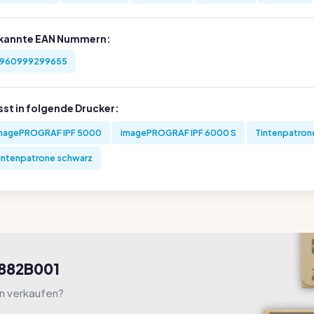
kannte EAN Nummern:
960999299655
sst in folgende Drucker:
magePROGRAF IPF 5000
imagePROGRAF IPF 6000 S
Tintenpatron
intenpatrone schwarz
0882B001
hn verkaufen?