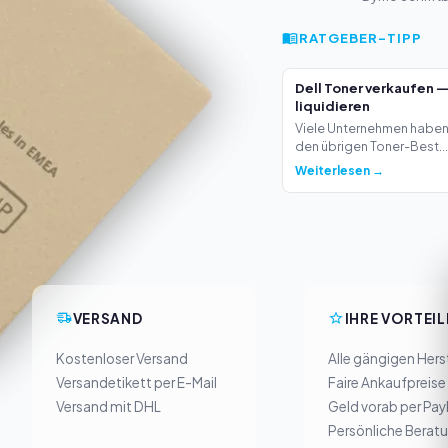
RATGEBER-TIPP
Dell Toner verkaufen 
liquidieren
Viele Unternehmen haben 
den übrigen Toner-Best...
Weiterlesen →
VERSAND
IHRE VORTEIL
Kostenloser Versand
Alle gängigen Herst
Versandetikett per E-Mail
Faire Ankaufpreise
Versand mit DHL
Geld vorab per Pay
Persönliche Berat