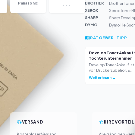
...
BROTHER
Panasonic
Brother Toner
XEROX
Xerox Toner B
SHARP
Sharp Develo
DYMO
Dymo Heißsch
RATGEBER-TIPP
Develop Toner Ankauf:
Tochterunternehmen
Develop Toner Ankauf ist 
von Druckerzubehör. E...
Weiterlesen →
VERSAND
IHRE VORTEIL
Kostenloser Versand
Alle gängigen Herst