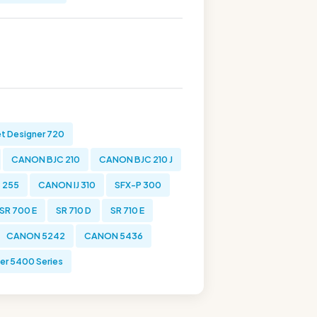
t Designer 720
CANON BJC 210
CANON BJC 210 J
 255
CANON IJ 310
SFX-P 300
SR 700 E
SR 710 D
SR 710 E
CANON 5242
CANON 5436
er 5400 Series