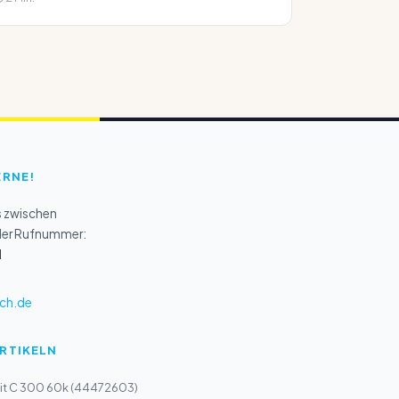
ERNE!
s zwischen
 der Rufnummer:
1
ch.de
ARTIKELN
nit C 300 60k (44472603)