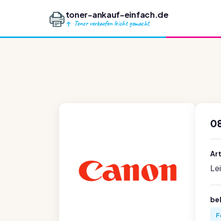
toner-ankauf-einfach.de
Toner verkaufen leicht gemacht
0
Ar
Le
be
F