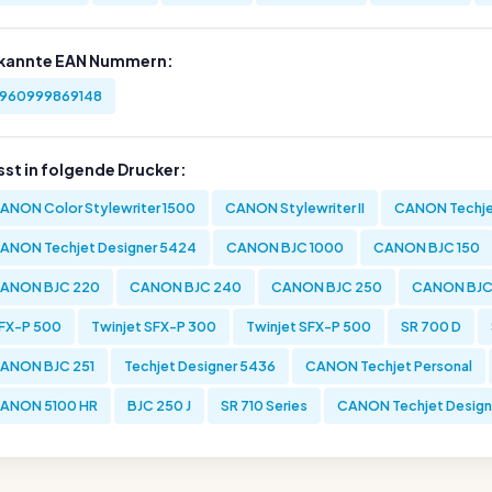
kannte EAN Nummern:
960999869148
sst in folgende Drucker:
ANON Color Stylewriter 1500
CANON Stylewriter II
CANON Techje
ANON Techjet Designer 5424
CANON BJC 1000
CANON BJC 150
ANON BJC 220
CANON BJC 240
CANON BJC 250
CANON BJC
FX-P 500
Twinjet SFX-P 300
Twinjet SFX-P 500
SR 700 D
ANON BJC 251
Techjet Designer 5436
CANON Techjet Personal
ANON 5100 HR
BJC 250 J
SR 710 Series
CANON Techjet Design