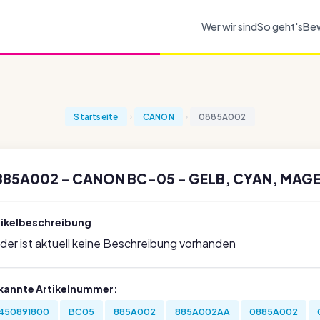
Wer wir sind
So geht's
Be
Startseite
CANON
0885A002
885A002 - CANON BC-05 - GELB, CYAN, MAGE
tikelbeschreibung
ider ist aktuell keine Beschreibung vorhanden
kannte Artikelnummer:
450891800
BC05
885A002
885A002AA
0885A002