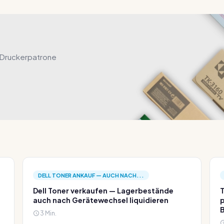
 Druckerpatrone
DELL TONER ANKAUF — AUCH NACH...
Dell Toner verkaufen — Lagerbestände
T
auch nach Gerätewechsel liquidieren
p
3 Min.