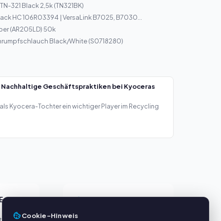
 TN-321 Black 2,5k (TN321BK)
lack HC 106R03394 | VersaLink B7025, B7030...
per (AR205LD) 50k
rumpfschlauch Black/White (S0718280)
 Nachhaltige Geschäftspraktiken bei Kyoceras
als Kyocera-Tochter ein wichtiger Player im Recycling
E
SERVICE
Cookie-Hinweis
eller
Über uns