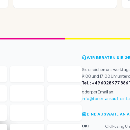
WIR BERATEN SIE G
Sie erreichen uns werktag
9:00 und 17:00 Uhr unter
Tel.: +49 6028 977 886 
oder per Email an:
info@toner-ankauf-einfa
EINE AUSWAHL AN 
OKI
OKI Fusing U