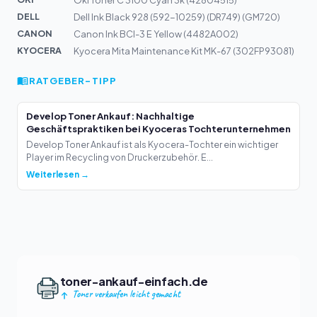
Oki Toner C 3100 Cyan 3k (42804515)
DELL
Dell Ink Black 928 (592-10259) (DR749) (GM720)
CANON
Canon Ink BCI-3 E Yellow (4482A002)
KYOCERA
Kyocera Mita Maintenance Kit MK-67 (302FP93081)
RATGEBER-TIPP
Develop Toner Ankauf: Nachhaltige
Geschäftspraktiken bei Kyoceras Tochterunternehmen
Develop Toner Ankauf ist als Kyocera-Tochter ein wichtiger
Player im Recycling von Druckerzubehör. E...
Weiterlesen →
toner-ankauf-einfach.de
Toner verkaufen leicht gemacht