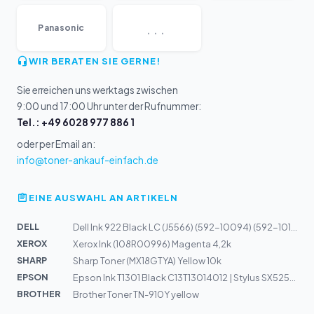
...
Panasonic
WIR BERATEN SIE GERNE!
Sie erreichen uns werktags zwischen
9:00 und 17:00 Uhr unter der Rufnummer:
Tel.: +49 6028 977 886 1
oder per Email an:
info@toner-ankauf-einfach.de
EINE AUSWAHL AN ARTIKELN
DELL
Dell Ink 922 Black LC (J5566) (592-10094) (592-10138) (...
XEROX
Xerox Ink (108R00996) Magenta 4,2k
SHARP
Sharp Toner (MX18GTYA) Yellow 10k
EPSON
Epson Ink T1301 Black C13T13014012 | Stylus SX525WD, BX...
BROTHER
Brother Toner TN-910Y yellow