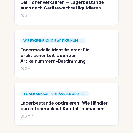
Dell Toner verkaufen — Lagerbestände
auch nach Gerätewechsel liquidieren
3 Min.
WIE ERKENNE ICH DIE ARTIKELNUM...
Tonermodelle identifizieren: Ein
praktischer Leitfaden zur
Artikelnummern-Bestimmung
2 Min.
TONER ANKAUF FÜR HÄNDLER UND R...
Lagerbestände optimieren: Wie Händler
durch Tonerankauf Kapital freimachen
3 Min.