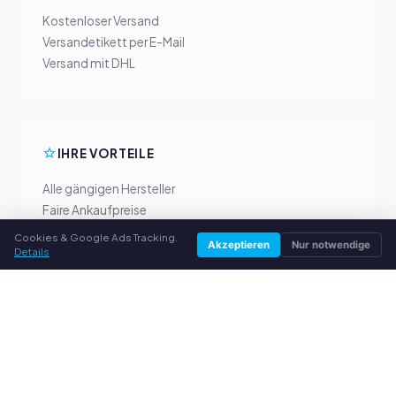
Kostenloser Versand
Versandetikett per E-Mail
Versand mit DHL
IHRE VORTEILE
Alle gängigen Hersteller
Faire Ankaufpreise
Geld vorab per PayPal
Cookies & Google Ads Tracking.
Akzeptieren
Nur notwendige
Details
Persönliche Beratung
SERVICE
Über uns