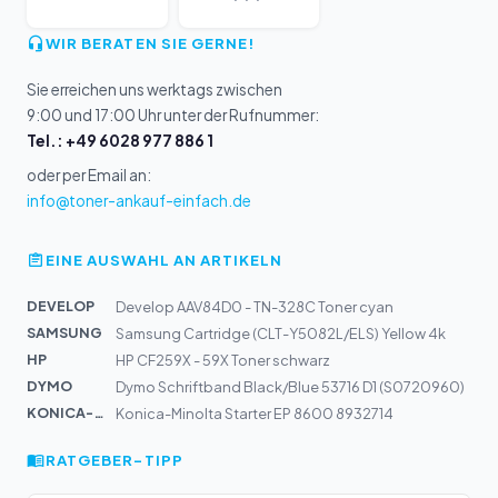
WIR BERATEN SIE GERNE!
Sie erreichen uns werktags zwischen
9:00 und 17:00 Uhr unter der Rufnummer:
Tel.: +49 6028 977 886 1
oder per Email an:
info@toner-ankauf-einfach.de
EINE AUSWAHL AN ARTIKELN
DEVELOP
Develop AAV84D0 - TN-328C Toner cyan
SAMSUNG
Samsung Cartridge (CLT-Y5082L/ELS) Yellow 4k
HP
HP CF259X - 59X Toner schwarz
DYMO
Dymo Schriftband Black/Blue 53716 D1 (S0720960)
KONICA-MIN...
Konica-Minolta Starter EP 8600 8932714
RATGEBER-TIPP