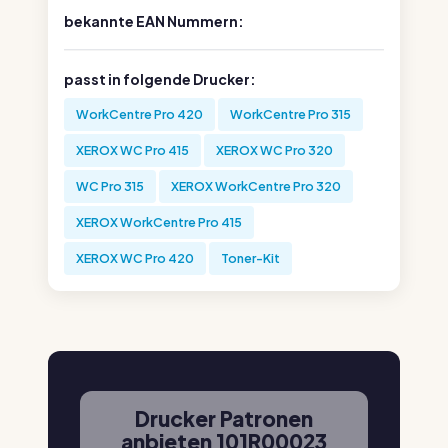
bekannte EAN Nummern:
passt in folgende Drucker:
WorkCentre Pro 420
WorkCentre Pro 315
XEROX WC Pro 415
XEROX WC Pro 320
WC Pro 315
XEROX WorkCentre Pro 320
XEROX WorkCentre Pro 415
XEROX WC Pro 420
Toner-Kit
Drucker Patronen
anbieten 101R00023