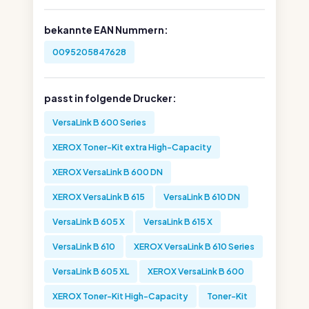
bekannte EAN Nummern:
0095205847628
passt in folgende Drucker:
VersaLink B 600 Series
XEROX Toner-Kit extra High-Capacity
XEROX VersaLink B 600 DN
XEROX VersaLink B 615
VersaLink B 610 DN
VersaLink B 605 X
VersaLink B 615 X
VersaLink B 610
XEROX VersaLink B 610 Series
VersaLink B 605 XL
XEROX VersaLink B 600
XEROX Toner-Kit High-Capacity
Toner-Kit