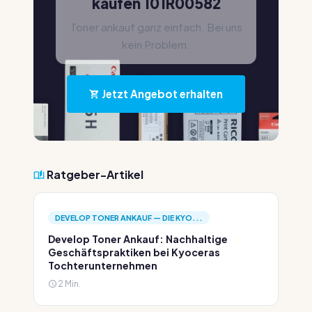
kaufen 101R00582
Toner ankauf ganz einfach. Bei uns
kein Problem.
Jetzt Angebot erhalten
Ratgeber-Artikel
DEVELOP TONER ANKAUF — DIE KYO...
Develop Toner Ankauf: Nachhaltige
Geschäftspraktiken bei Kyoceras
Tochterunternehmen
2 Min.