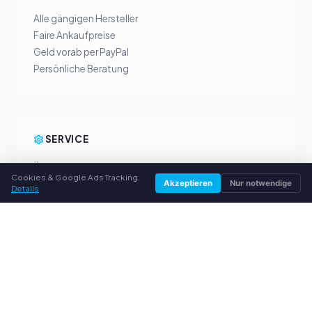
Alle gängigen Hersteller
Faire Ankaufpreise
Geld vorab per PayPal
Persönliche Beratung
SERVICE
Über uns
Cookies & Google Ads Tracking.
Datenschutzerklärung
Akzeptieren
Nur notwendige
Details
Impressum
Häufige Fragen (FAQ)
Ratgeber
© 2026 toner-ankauf-einfach.de. Alle Rechte vorbehalten.