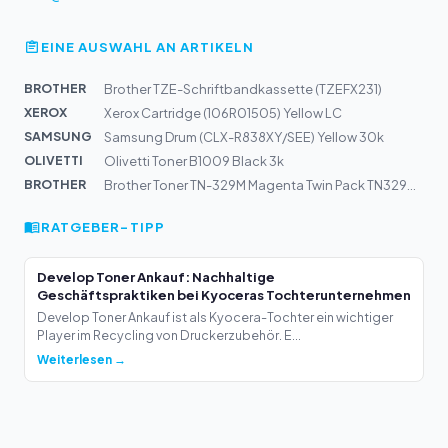
EINE AUSWAHL AN ARTIKELN
BROTHER
Brother TZE-Schriftbandkassette (TZEFX231)
XEROX
Xerox Cartridge (106R01505) Yellow LC
SAMSUNG
Samsung Drum (CLX-R838XY/SEE) Yellow 30k
OLIVETTI
Olivetti Toner B1009 Black 3k
BROTHER
Brother Toner TN-329M Magenta Twin Pack TN329MTWIN | HL...
RATGEBER-TIPP
Develop Toner Ankauf: Nachhaltige
Geschäftspraktiken bei Kyoceras Tochterunternehmen
Develop Toner Ankauf ist als Kyocera-Tochter ein wichtiger
Player im Recycling von Druckerzubehör. E...
Weiterlesen →