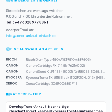
WIR BERATEN SIE GERNE!
Sie erreichen uns werktags zwischen
9:00 und 17:00 Uhr unter der Rufnummer:
Tel.: +49 6028 977 886 1
oder per Email an:
info@toner-ankauf-einfach.de
EINE AUSWAHL AN ARTIKELN
RICOH
Ricoh Drum Type 450 (A1539510) (889603)
CANON
Canon Cartridge FX-7 4,5k (7621A002)
CANON
Canon iSend Kit F1 (1334B003) für iR5055, 5065, 5075, N
KYOCERA
Kyocera Toner TK-8115 Black 1T02P30NL0 12k | M8124
XEROX
Xerox Cartridge (106R00685) F116
RATGEBER-TIPP
Develop Toner Ankauf: Nachhaltige
Geschäftspraktiken bei Kyoceras Tochterunternehmen