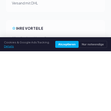
Versand mit DHL
IHRE VORTEILE
Alle gängigen Hersteller
Cookies & Google Ads Tracking.
Faire Ankaufpreise
Akzeptieren
Nur notwendige
Details
Geld vorab per PayPal
Persönliche Beratung
SERVICE
Über uns
Datenschutzerklärung
Impressum
Häufige Fragen (FAQ)