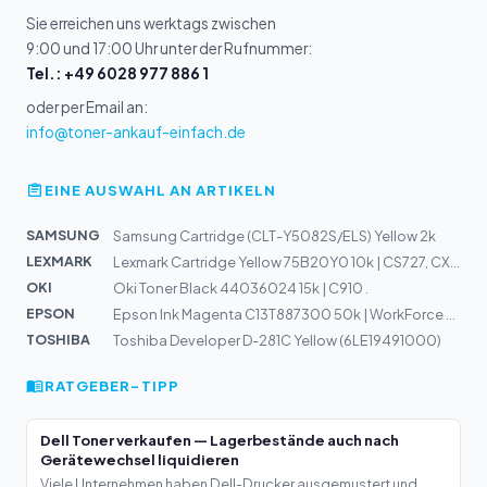
Sie erreichen uns werktags zwischen
9:00 und 17:00 Uhr unter der Rufnummer:
Tel.: +49 6028 977 886 1
oder per Email an:
info@toner-ankauf-einfach.de
EINE AUSWAHL AN ARTIKELN
SAMSUNG
Samsung Cartridge (CLT-Y5082S/ELS) Yellow 2k
LEXMARK
Lexmark Cartridge Yellow 75B20Y0 10k | CS727, CX727, CS...
OKI
Oki Toner Black 44036024 15k | C910 .
EPSON
Epson Ink Magenta C13T887300 50k | WorkForce Enterprice...
TOSHIBA
Toshiba Developer D-281C Yellow (6LE19491000)
RATGEBER-TIPP
Dell Toner verkaufen — Lagerbestände auch nach
Gerätewechsel liquidieren
Viele Unternehmen haben Dell-Drucker ausgemustert und