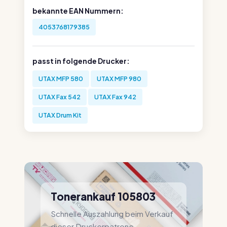
bekannte EAN Nummern:
4053768179385
passt in folgende Drucker:
UTAX MFP 580
UTAX MFP 980
UTAX Fax 542
UTAX Fax 942
UTAX Drum Kit
Tonerankauf 105803
Schnelle Auszahlung beim Verkauf
dieser Druckerpatrone