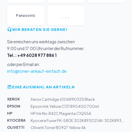
...
Panasonic
WIR BERATEN SIE GERNE!
Sie erreichen uns werktags zwischen
9:00 und 17:00 Uhr unter der Rufnummer:
Tel.: +49 6028 977 886 1
oder per Email an:
info@toner-ankauf-einfach.de
EINE AUSWAHL AN ARTIKELN
XEROX
Xerox Cartridge (006R90321) Black
EPSON
Epson Ink Yellow C13T890400 700ml
HP
HP Ink No.842C Magenta C1Q55A
KYOCERA
Kyocera Fuser FK-580E 302K893021 Alt: 302K893020
OLIVETTI
Olivetti Toner B0927 Yellow 4k