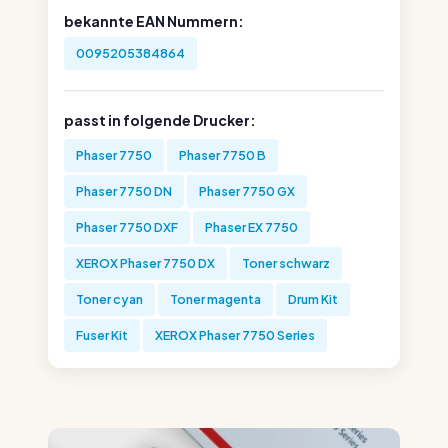
bekannte EAN Nummern:
0095205384864
passt in folgende Drucker:
Phaser 7750
Phaser 7750 B
Phaser 7750 DN
Phaser 7750 GX
Phaser 7750 DXF
Phaser EX 7750
XEROX Phaser 7750 DX
Toner schwarz
Toner cyan
Toner magenta
Drum Kit
Fuser Kit
XEROX Phaser 7750 Series