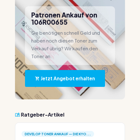
Patronen Ankauf von
106R00655
Sie benötigen schnell Geld und
haben noch diesen Toner zum
Verkauf übrig? Wir kaufen den
Toner an.
Jetzt Angebot erhalten
Ratgeber-Artikel
DEVELOP TONER ANKAUF — DIE KYO...