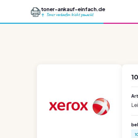
toner-ankauf-einfach.de
Toner verkaufen leicht gemacht
1
Ar
Le
be
1