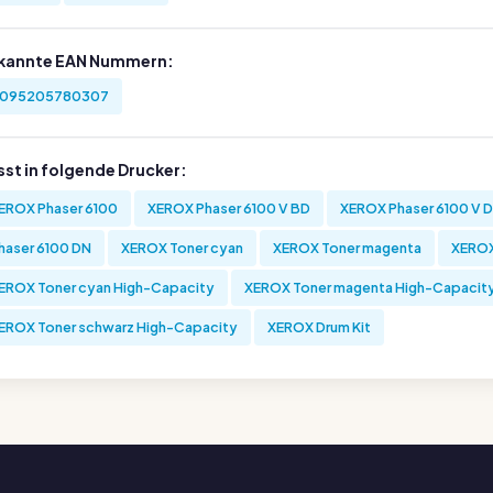
kannte EAN Nummern:
095205780307
sst in folgende Drucker:
EROX Phaser 6100
XEROX Phaser 6100 V BD
XEROX Phaser 6100 V 
haser 6100 DN
XEROX Toner cyan
XEROX Toner magenta
XEROX
EROX Toner cyan High-Capacity
XEROX Toner magenta High-Capacit
EROX Toner schwarz High-Capacity
XEROX Drum Kit