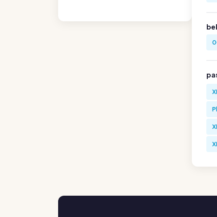
be
0
pa
X
P
X
X