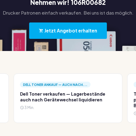
Nehmen wir! 106R00682
Drucker Patronen einfach verkaufen. Bei uns ist das möglich.
Jetzt Angebot erhalten
DELL TONER ANKAUF — AUCH NACH...
Dell Toner verkaufen — Lagerbestände
T
auch nach Gerätewechsel liquidieren
p
3 Min.