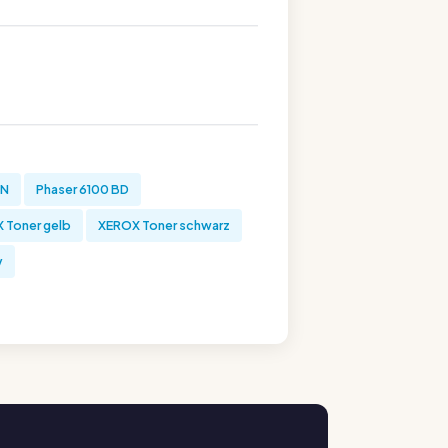
DN
Phaser 6100 BD
 Toner gelb
XEROX Toner schwarz
y