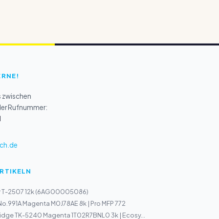
ERNE!
s zwischen
 der Rufnummer:
1
ch.de
ARTIKELN
r T-2507 12k (6AG00005086)
No.991A Magenta M0J78AE 8k | Pro MFP 772
idge TK-5240 Magenta 1T02R7BNL0 3k | Ecosy...