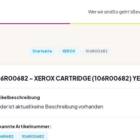
Wer wir sind
So geht's
Be
Startseite
XEROX
106R00682
06R00682 - XEROX CARTRIDGE (106R00682) Y
tikelbeschreibung
ider ist aktuell keine Beschreibung vorhanden
kannte Artikelnummer:
06R682
106R00682