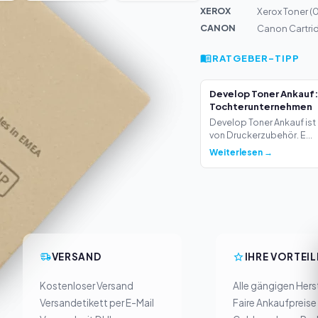
XEROX
Xerox Toner (
CANON
Canon Cartri
RATGEBER-TIPP
Develop Toner Ankauf:
Tochterunternehmen
Develop Toner Ankauf ist 
von Druckerzubehör. E...
Weiterlesen →
VERSAND
IHRE VORTEIL
Kostenloser Versand
Alle gängigen Herst
Versandetikett per E-Mail
Faire Ankaufpreise