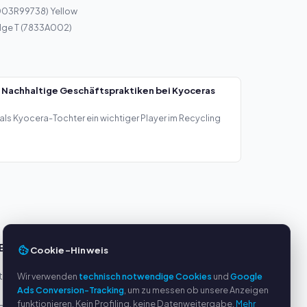
003R99738) Yellow
dge T (7833A002)
 Nachhaltige Geschäftspraktiken bei Kyoceras
als Kyocera-Tochter ein wichtiger Player im Recycling
E
SERVICE
Cookie-Hinweis
eller
Über uns
Wir verwenden
technisch notwendige Cookies
und
Google
Ads Conversion-Tracking
, um zu messen ob unsere Anzeigen
Datenschutzerklärung
funktionieren. Kein Profiling, keine Datenweitergabe.
Mehr