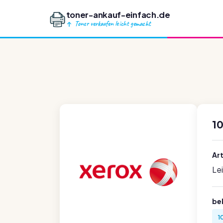
toner-ankauf-einfach.de
Toner verkaufen leicht gemacht
1
Ar
Le
be
1