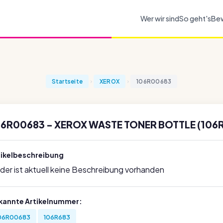
Wer wir sind
So geht's
Be
Startseite
XEROX
106R00683
06R00683 - XEROX WASTE TONER BOTTLE (106
tikelbeschreibung
ider ist aktuell keine Beschreibung vorhanden
kannte Artikelnummer:
06R00683
106R683