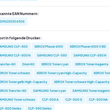
kannte EAN Nummern:
095205304305
sst in folgende Drucker:
AMSUNG CLP-500
XEROX Phaser 6100
XEROX Phaser 6100 V BD
AMSUNG CLP-500 N
SAMSUNG CLP-550
SAMSUNG CLP-550 N
ransfer-Kit
Drum Kit
XEROX Toner cyan
XEROX Toner magenta
EROX Toner schwarz
XEROX Toner cyan High-Capacity
XEROX Ton
EROX Toner gelb High-Capacity
XEROX Toner schwarz High-Capacity
EROX Transfer-Kit
SAMSUNG Toner cyan
SAMSUNG Toner magent
AMSUNG Toner schwarz
CLP-500 A
CLP-500 G
CLP-500 NA
LP-500 Series
CLP-550 Series