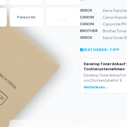
XEROX
Xerox Transfe
...
CANON
Panasonic
Canon Kasset
CANON
Canon Ink PF
BROTHER
Brother Tone
XEROX
Xerox Toner (
RATGEBER-TIPP
Develop Toner Ankauf:
Tochterunternehmen
Develop Toner Ankauf ist 
von Druckerzubehör. E...
Weiterlesen →