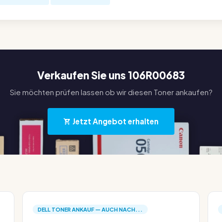
Verkaufen Sie uns 106R00683
Sie möchten prüfen lassen ob wir diesen Toner ankaufen?
Jetzt Angebot erhalten
DELL TONER ANKAUF — AUCH NACH...