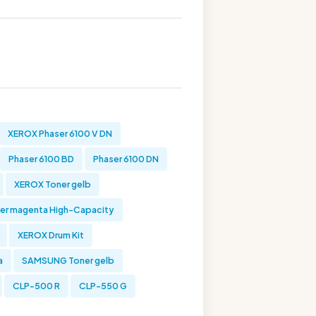
XEROX Phaser 6100 V DN
Phaser 6100 BD
Phaser 6100 DN
XEROX Toner gelb
er magenta High-Capacity
XEROX Drum Kit
a
SAMSUNG Toner gelb
CLP-500 R
CLP-550 G