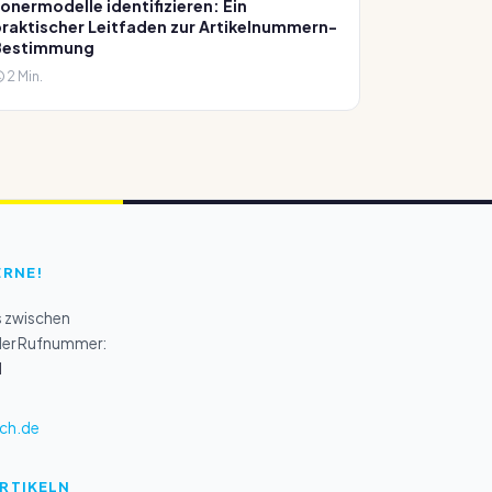
onermodelle identifizieren: Ein
raktischer Leitfaden zur Artikelnummern-
Bestimmung
2 Min.
ERNE!
s zwischen
 der Rufnummer:
1
ch.de
ARTIKELN