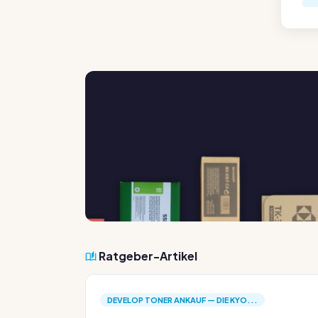
Ratgeber-Artikel
DEVELOP TONER ANKAUF — DIE KYO...