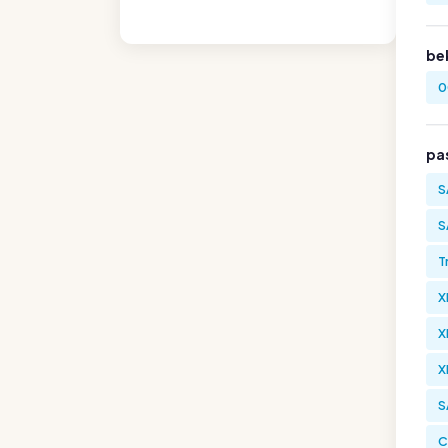
be
0
pa
S
S
T
X
X
X
S
C