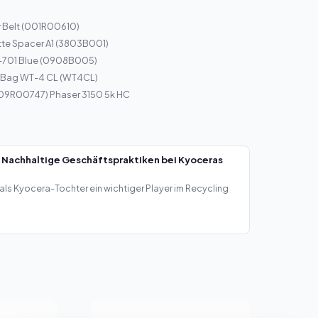
r Belt (001R00610)
te Spacer A1 (3803B001)
I-701 Blue (0908B005)
r Bag WT-4 CL (WT4CL)
109R00747) Phaser 3150 5k HC
 Nachhaltige Geschäftspraktiken bei Kyoceras
als Kyocera-Tochter ein wichtiger Player im Recycling