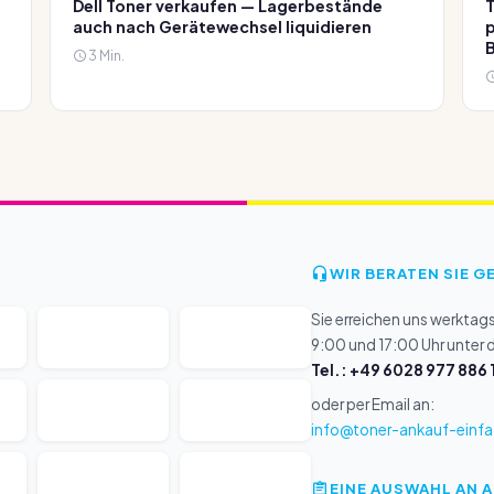
Dell Toner verkaufen — Lagerbestände
T
auch nach Gerätewechsel liquidieren
p
3 Min.
WIR BERATEN SIE G
Sie erreichen uns werktag
9:00 und 17:00 Uhr unter
Tel.: +49 6028 977 886 
oder per Email an:
info@toner-ankauf-einfa
EINE AUSWAHL AN 