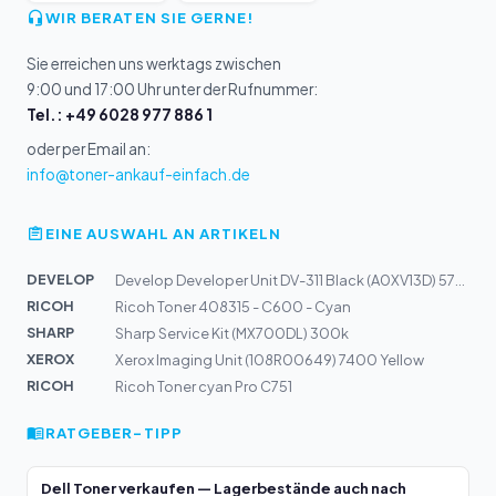
WIR BERATEN SIE GERNE!
Sie erreichen uns werktags zwischen
9:00 und 17:00 Uhr unter der Rufnummer:
Tel.: +49 6028 977 886 1
oder per Email an:
info@toner-ankauf-einfach.de
EINE AUSWAHL AN ARTIKELN
DEVELOP
Develop Developer Unit DV-311 Black (A0XV13D) 570k
RICOH
Ricoh Toner 408315 - C600 - Cyan
SHARP
Sharp Service Kit (MX700DL) 300k
XEROX
Xerox Imaging Unit (108R00649) 7400 Yellow
RICOH
Ricoh Toner cyan Pro C751
RATGEBER-TIPP
Dell Toner verkaufen — Lagerbestände auch nach