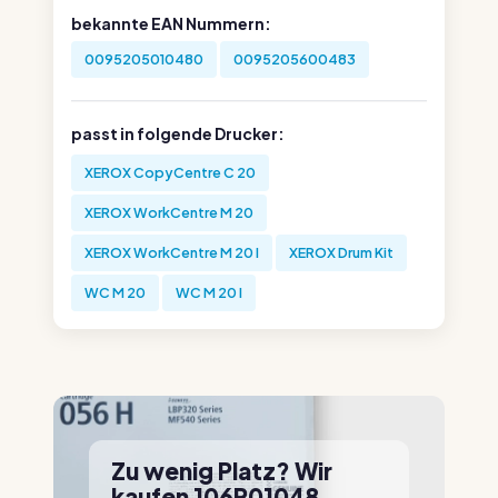
bekannte EAN Nummern:
0095205010480
0095205600483
passt in folgende Drucker:
XEROX CopyCentre C 20
XEROX WorkCentre M 20
XEROX WorkCentre M 20 I
XEROX Drum Kit
WC M 20
WC M 20 I
Zu wenig Platz? Wir
kaufen 106R01048