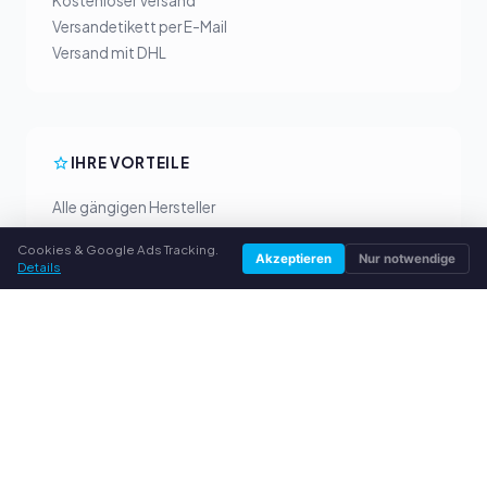
Kostenloser Versand
Versandetikett per E-Mail
Versand mit DHL
IHRE VORTEILE
Alle gängigen Hersteller
Faire Ankaufpreise
Cookies & Google Ads Tracking.
Geld vorab per PayPal
Akzeptieren
Nur notwendige
Details
Persönliche Beratung
SERVICE
Über uns
Datenschutzerklärung