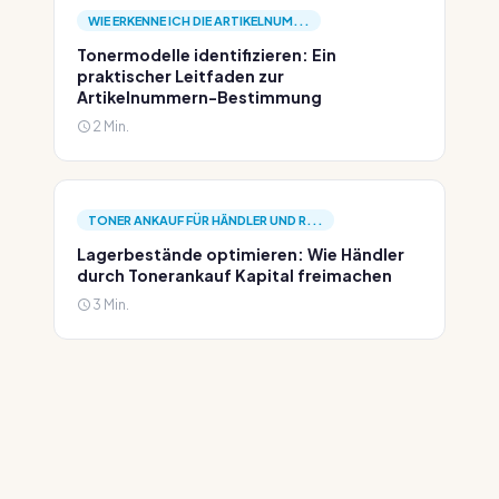
WIE ERKENNE ICH DIE ARTIKELNUM...
Tonermodelle identifizieren: Ein
praktischer Leitfaden zur
Artikelnummern-Bestimmung
2 Min.
TONER ANKAUF FÜR HÄNDLER UND R...
Lagerbestände optimieren: Wie Händler
durch Tonerankauf Kapital freimachen
3 Min.