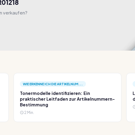
R01218
hn verkaufen?
WIE ERKENNE ICH DIE ARTIKELNUM...
Tonermodelle identifizieren: Ein
L
praktischer Leitfaden zur Artikelnummern-
d
Bestimmung
2 Min.