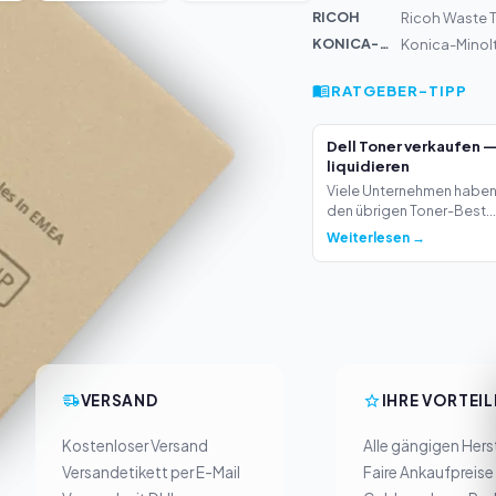
RICOH
Ricoh Waste 
KONICA-MIN...
Konica-Minolt
RATGEBER-TIPP
Dell Toner verkaufen 
liquidieren
Viele Unternehmen haben 
den übrigen Toner-Best...
Weiterlesen →
VERSAND
IHRE VORTEIL
Kostenloser Versand
Alle gängigen Herst
Versandetikett per E-Mail
Faire Ankaufpreise