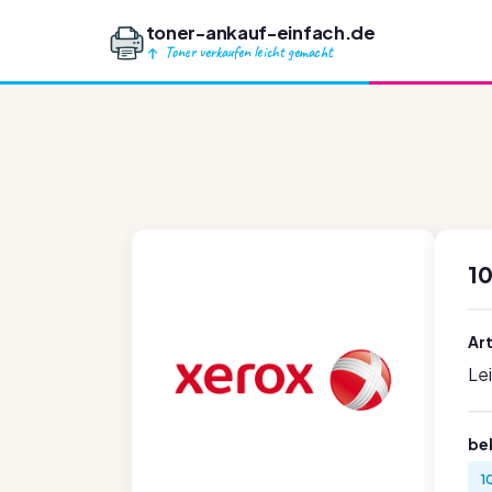
toner-ankauf-einfach.de
Toner verkaufen leicht gemacht
10
Ar
Le
be
1