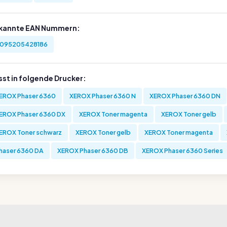
kannte EAN Nummern:
095205428186
sst in folgende Drucker:
EROX Phaser 6360
XEROX Phaser 6360 N
XEROX Phaser 6360 DN
EROX Phaser 6360 DX
XEROX Toner magenta
XEROX Toner gelb
EROX Toner schwarz
XEROX Toner gelb
XEROX Toner magenta
haser 6360 DA
XEROX Phaser 6360 DB
XEROX Phaser 6360 Series