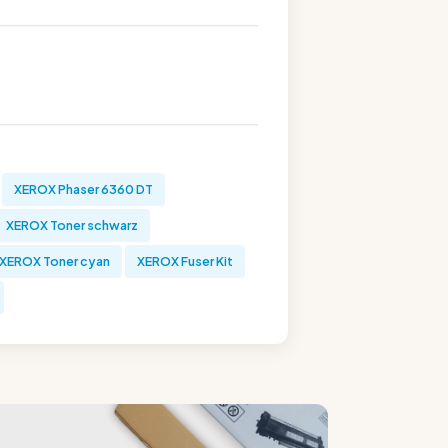
XEROX Phaser 6360 DT
XEROX Toner schwarz
XEROX Toner cyan
XEROX Fuser Kit