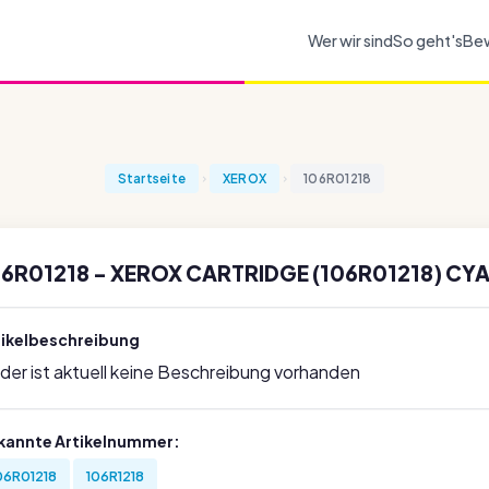
Wer wir sind
So geht's
Be
Startseite
XEROX
106R01218
6R01218 - XEROX CARTRIDGE (106R01218) CYA
tikelbeschreibung
ider ist aktuell keine Beschreibung vorhanden
kannte Artikelnummer:
06R01218
106R1218