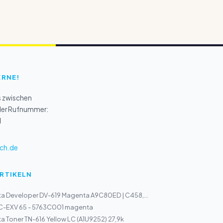
ERNE!
s zwischen
 der Rufnummer:
1
ch.de
ARTIKELN
a Developer DV-619 Magenta A9C80ED | C458,...
C-EXV 65 - 5763C001 magenta
a Toner TN-616 Yellow LC (A1U9252) 27,9k