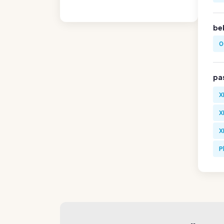
be
0
pa
X
X
X
P