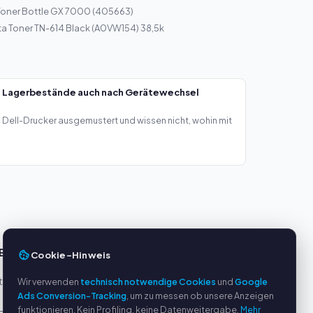
Toner Bottle GX 7000 (405663)
a Toner TN-614 Black (A0VW154) 38,5k
— Lagerbestände auch nach Gerätewechsel
Dell-Drucker ausgemustert und wissen nicht, wohin mit
E
SERVICE
Cookie-Hinweis
eller
Über uns
Wir verwenden
technisch notwendige Cookies
und
Google
Ads Conversion-Tracking
, um zu messen ob unsere Anzeigen
Datenschutzerklärung
funktionieren. Kein Profiling, keine Datenweitergabe.
Mehr