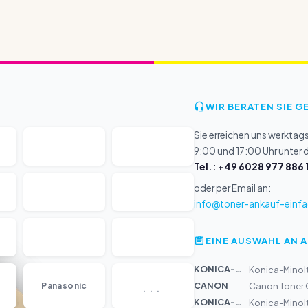
WIR BERATEN SIE G
Sie erreichen uns werktag
9:00 und 17:00 Uhr unter
Tel.: +49 6028 977 886 
oder per Email an:
info@toner-ankauf-einfa
EINE AUSWAHL AN 
KONICA-MIN...
Konica-Minolt
...
CANON
Panasonic
Canon Toner 
KONICA-MIN...
Konica-Minolt