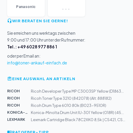
...
Panasonic
WIR BERATEN SIE GERNE!
Sie erreichen uns werktags zwischen
9:00 und 17:00 Uhr unter der Rufnummer:
Tel.: +49 6028 977 886 1
oder per Email an:
info@toner-ankauf-einfach.de
EINE AUSWAHL AN ARTIKELN
RICOH
Ricoh Developer Type MP C3003SP Yellow (D1863080)
RICOH
Ricoh Toner Type 3210 (842078) (Alt: 888182)
RICOH
Ricoh Drum Type 6010 80k (B023-9510R)
KONICA-MIN...
Konica-Minolta Drum Unit IU-301 Yellow (018R) (4587553)
LEXMARK
Lexmark Cartridge Black 78C2XK0 8,5k | CS421, CS521, CS...
RATGEBER-TIPP