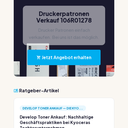
Druckerpatronen
Verkauf 106R01278
Drucker Patronen einfach
verkaufen. Bei uns ist das möglich.
Jetzt Angebot erhalten
Ratgeber-Artikel
DEVELOP TONER ANKAUF — DIE KYO...
Develop Toner Ankauf: Nachhaltige
Geschäftspraktiken bei Kyoceras
Tochterunternehmen