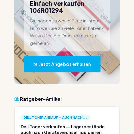
Einfach verkaufen
106R01294
Sie haben zu wenig Platz in Ihrem
Büro weil Sie zu viele Toner haben?
Wir kaufen die Druckerkassette
gerne an.
Jetzt Angebot erhalten
Ratgeber-Artikel
DELL TONER ANKAUF — AUCH NACH...
Dell Toner verkaufen — Lagerbestände
auch nach Gerätewechsel liquidieren