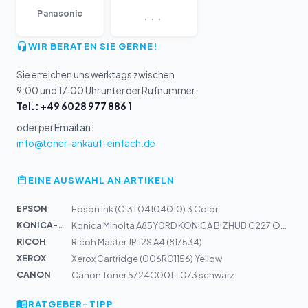
...
Panasonic
WIR BERATEN SIE GERNE!
Sie erreichen uns werktags zwischen
9:00 und 17:00 Uhr unter der Rufnummer:
Tel.: +49 6028 977 886 1
oder per Email an:
info@toner-ankauf-einfach.de
EINE AUSWAHL AN ARTIKELN
EPSON
Epson Ink (C13T04104010) 3 Color
KONICA-MIN...
Konica Minolta A85Y0RD KONICA BIZHUB C227 OPC BLACK
RICOH
Ricoh Master JP 12S A4 (817534)
XEROX
Xerox Cartridge (006R01156) Yellow
CANON
Canon Toner 5724C001 - 073 schwarz
RATGEBER-TIPP