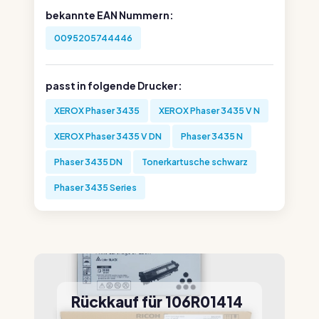
bekannte EAN Nummern:
0095205744446
passt in folgende Drucker:
XEROX Phaser 3435
XEROX Phaser 3435 V N
XEROX Phaser 3435 V DN
Phaser 3435 N
Phaser 3435 DN
Tonerkartusche schwarz
Phaser 3435 Series
Rückkauf für 106R01414