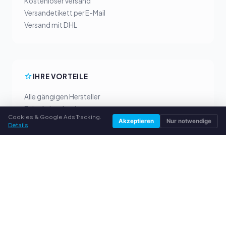
Kostenloser Versand
Versandetikett per E-Mail
Versand mit DHL
IHRE VORTEILE
Alle gängigen Hersteller
Faire Ankaufpreise
Cookies & Google Ads Tracking.
Geld vorab per PayPal
Akzeptieren
Nur notwendige
Details
Persönliche Beratung
SERVICE
Über uns
Datenschutzerklärung