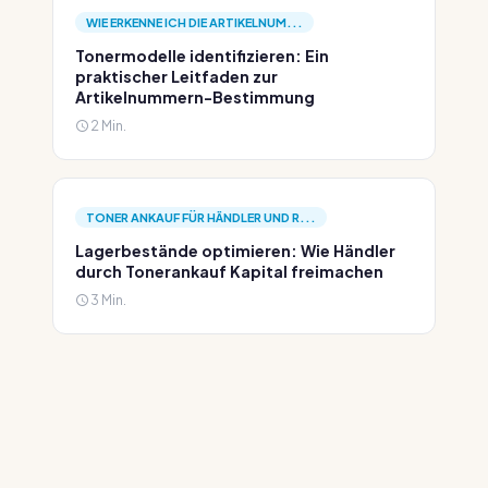
WIE ERKENNE ICH DIE ARTIKELNUM...
Tonermodelle identifizieren: Ein
praktischer Leitfaden zur
Artikelnummern-Bestimmung
2 Min.
TONER ANKAUF FÜR HÄNDLER UND R...
Lagerbestände optimieren: Wie Händler
durch Tonerankauf Kapital freimachen
3 Min.