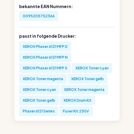
bekannte EAN Nummern:
0095205752366
passt in folgende Drucker:
XEROX Phaser 6121 MFP D
XEROX Phaser 6121 MFP N
XEROX Phaser 6121 MFP S
XEROX Toner cyan
XEROX Toner magenta
XEROX Toner gelb
XEROX Toner cyan
XEROX Toner magenta
XEROX Toner gelb
XEROX Drum Kit
Phaser 6121 Series
Fuser Kit 230V