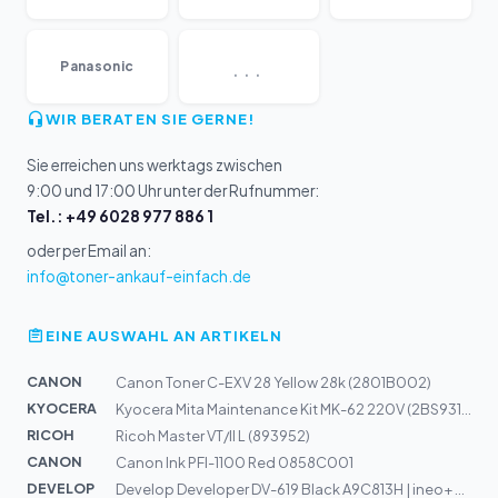
...
Panasonic
WIR BERATEN SIE GERNE!
Sie erreichen uns werktags zwischen
9:00 und 17:00 Uhr unter der Rufnummer:
Tel.: +49 6028 977 886 1
oder per Email an:
info@toner-ankauf-einfach.de
EINE AUSWAHL AN ARTIKELN
CANON
Canon Toner C-EXV 28 Yellow 28k (2801B002)
KYOCERA
Kyocera Mita Maintenance Kit MK-62 220V (2BS93170)
RICOH
Ricoh Master VT/II L (893952)
CANON
Canon Ink PFI-1100 Red 0858C001
DEVELOP
Develop Developer DV-619 Black A9C813H | ineo+ 658, 558...